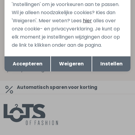
'Instellingen' om je voorkeuren aan te passen.
Schrijf je in voor onze nieuwsbrief en ontvang dan ook
Wil je alleen noodzakelijke cookies? Kies dan
gelijk €5,- korting bij besteding van €75,- op de
'Weigeren'. Meer weten? Lees
hier
alles over
nieuwe collectie!
onze cookie- en privacyverklaring. Je kunt op
elk moment je instellingen wijzigingen door op
de link te klikken onder aan de pagina.
Aanmelden
Opslaan
Terug
Hoe we met je data omgaan? Bekijk dit in onze
Accepteren
Weigeren
Instellen
privacyverklaring.
Automatisch sparen voor korting