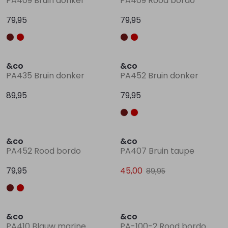
PA409 Bruin donker
PA409 Rood bordo
79,95
79,95
Lingerie
Truien
Meisjes beenmode
Truien
Pakjes en Rompers
Pakjes en Rompers
Nieuw
Nieuw
Rokken
Vesten
Rokken
Vesten
Rokjes
Shirtjes
&co
&co
PA435 Bruin donker
PA452 Bruin donker
Shirts
Shirts
Shirtjes
Truitjes
89,95
79,95
Truien
Truien
Truitjes
Vestjes
Nieuw
Sale
&co
&co
Vesten
Vesten
Vestjes
PA452 Rood bordo
PA407 Bruin taupe
79,95
45,00
89,95
Accessoires
Accessoires
Accessoires
&co
&co
PA410 Blauw marine
PA-100-2 Rood bordo