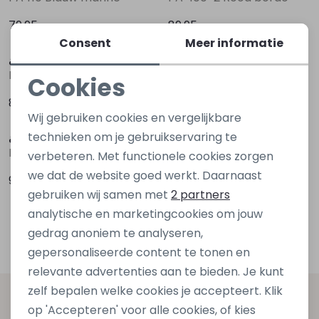
79,95
89,95
Consent
Meer informatie
&co
&co
PA203-1 Rood bordo
PA378 Rood bordo
Cookies
Noodzakelijke cookies
89,95
99,95
Wij gebruiken cookies en vergelijkbare
Personalisatie cookies
technieken om je gebruikservaring te
&co
PA343 Ecru zand
verbeteren. Met functionele cookies zorgen
Analytische cookies
we dat de website goed werkt. Daarnaast
99,95
Marketing cookies
gebruiken wij samen met
2 partners
analytische en marketingcookies om jouw
1
Filters
gedrag anoniem te analyseren,
gepersonaliseerde content te tonen en
relevante advertenties aan te bieden. Je kunt
zelf bepalen welke cookies je accepteert. Klik
Altijd als eerste op de hoogte zijn?
op 'Accepteren' voor alle cookies, of kies