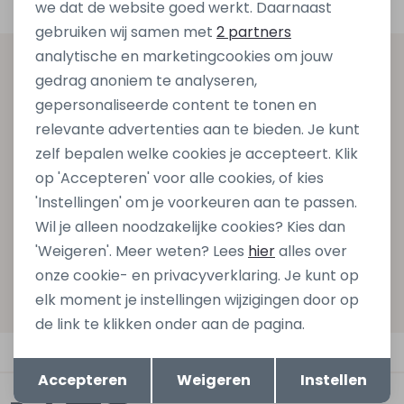
we dat de website goed werkt. Daarnaast
Marketing cookies
gebruiken wij samen met
2 partners
analytische en marketingcookies om jouw
Altijd als eerste op de hoogte zijn?
gedrag anoniem te analyseren,
gepersonaliseerde content te tonen en
Schrijf je in voor onze nieuwsbrief en ontvang dan ook
relevante advertenties aan te bieden. Je kunt
gelijk €5,- korting bij besteding van €75,- op de
zelf bepalen welke cookies je accepteert. Klik
nieuwe collectie!
op 'Accepteren' voor alle cookies, of kies
'Instellingen' om je voorkeuren aan te passen.
Wil je alleen noodzakelijke cookies? Kies dan
Aanmelden
'Weigeren'. Meer weten? Lees
hier
alles over
onze cookie- en privacyverklaring. Je kunt op
Hoe we met je data omgaan? Bekijk dit in onze
elk moment je instellingen wijzigingen door op
privacyverklaring.
de link te klikken onder aan de pagina.
Automatisch sparen voor korting
Opslaan
Terug
Accepteren
Weigeren
Instellen