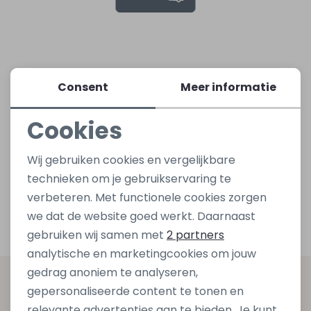
Lingerie
Truien
Meisjes beenmode
Truien
Pakjes en Rompers
Pakjes en Rompers
Rokken
Vesten
Rokken
Vesten
Rokjes
Shirtjes
Consent
Meer informatie
Cookies
Shirts
Shirts
Shirtjes
Truitjes
Noodzakelijke cookies
Wij gebruiken cookies en vergelijkbare
Truien
Truien
Truitjes
Vestjes
Personalisatie cookies
technieken om je gebruikservaring te
verbeteren. Met functionele cookies zorgen
Analytische cookies
Vesten
Vesten
Vestjes
we dat de website goed werkt. Daarnaast
Marketing cookies
gebruiken wij samen met
2 partners
Accessoires
Accessoires
Accessoires
analytische en marketingcookies om jouw
gedrag anoniem te analyseren,
Altijd als eerste op de hoogte zijn?
gepersonaliseerde content te tonen en
relevante advertenties aan te bieden. Je kunt