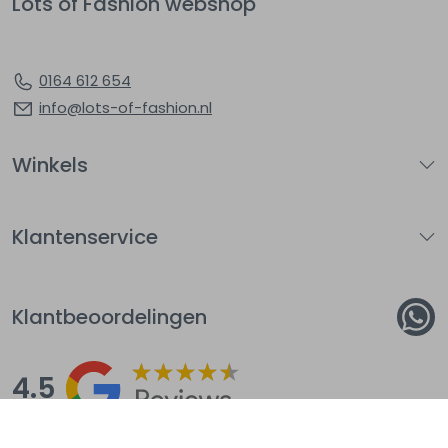
Lots of Fashion webshop
0164 612 654
info@lots-of-fashion.nl
Winkels
Klantenservice
Klantbeoordelingen
4.5
Op basis van 144
beoordelingen