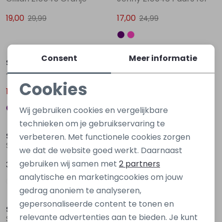
19,00
17,00
29,99
24,99
Sale
Sale
Consent
Meer informatie
So Soire
So Soire
Jenny Z10546 Rose fel
Katja Z10547 Rose fel
Cookies
17,00
19,00
24,99
29,99
Noodzakelijke cookies
Wij gebruiken cookies en vergelijkbare
Personalisatie cookies
technieken om je gebruikservaring te
So Soire
So Soire
verbeteren. Met functionele cookies zorgen
Analytische cookies
Sylvie Z10541 Wit
Sylvie Z10541 Paars zacht lila
we dat de website goed werkt. Daarnaast
Marketing cookies
gebruiken wij samen met
2 partners
39,99
39,99
analytische en marketingcookies om jouw
gedrag anoniem te analyseren,
gepersonaliseerde content te tonen en
So Soire
So Soire
relevante advertenties aan te bieden. Je kunt
Sylvie Z10541 Blauw licht
Alisa W10452 Zwart