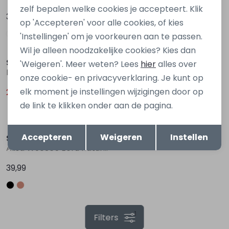
zelf bepalen welke cookies je accepteert. Klik
39,99
39,99
op 'Accepteren' voor alle cookies, of kies
'Instellingen' om je voorkeuren aan te passen.
Sale
Wil je alleen noodzakelijke cookies? Kies dan
So Soire
So Soire
'Weigeren'. Meer weten? Lees
hier
alles over
Halina Z90608 Ecru naturel
Alisa W90365 Zwart
onze cookie- en privacyverklaring. Je kunt op
elk moment je instellingen wijzigingen door op
29,00
39,99
44,99
de link te klikken onder aan de pagina.
Opslaan
Terug
Accepteren
Weigeren
Instellen
So Soire
Alisa W90365 Ecru naturel
39,99
1
Filters