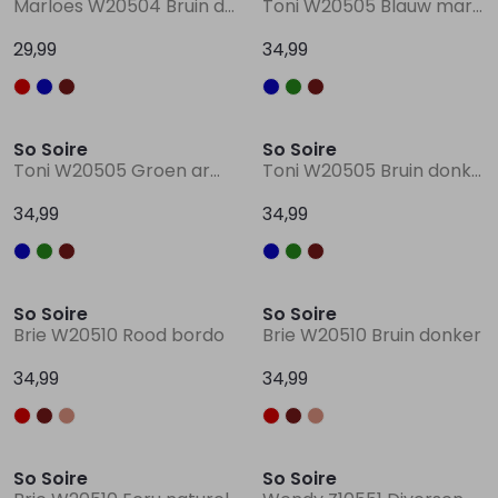
Marloes W20504 Bruin donker
Toni W20505 Blauw marine
29,99
34,99
Lingerie
Truien
Meisjes beenmode
Truien
Pakjes en Rompers
Pakjes en Rompers
Rokken
Vesten
Rokken
Vesten
Rokjes
Shirtjes
So Soire
So Soire
Toni W20505 Groen army
Toni W20505 Bruin donker
Shirts
Shirts
Shirtjes
Truitjes
34,99
34,99
Truien
Truien
Truitjes
Vestjes
So Soire
So Soire
Vesten
Vesten
Vestjes
Brie W20510 Rood bordo
Brie W20510 Bruin donker
34,99
34,99
Accessoires
Accessoires
Accessoires
Sale
So Soire
So Soire