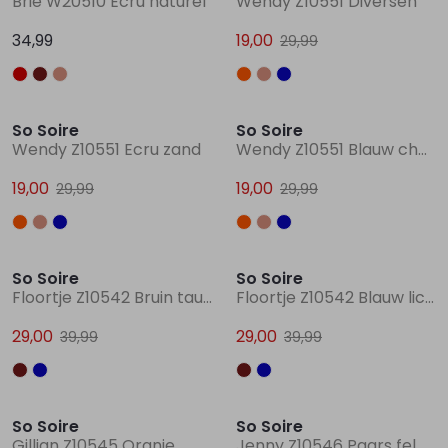
Brie W20510 Ecru naturel
Wendy Z10551 Diversen
34,99
19,00
29,99
Sale
Sale
So Soire
So Soire
Wendy Z10551 Ecru zand
Wendy Z10551 Blauw chambree
19,00
19,00
29,99
29,99
Sale
Sale
So Soire
So Soire
Floortje Z10542 Bruin taupe
Floortje Z10542 Blauw licht
29,00
29,00
39,99
39,99
Sale
Sale
So Soire
So Soire
Gillian Z10545 Oranje
Jenny Z10546 Paars fel