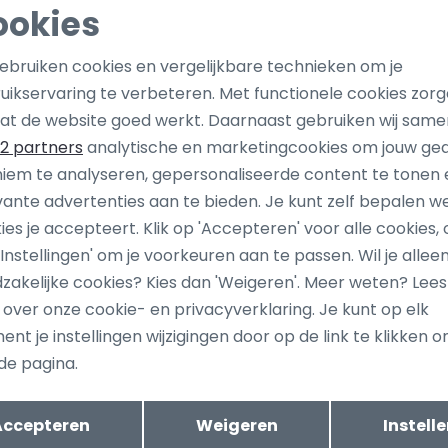
ookies
Noodzakelijke cookies
Personalisatie cookies
gebruiken cookies en vergelijkbare technieken om je
uikservaring te verbeteren. Met functionele cookies zor
Analytische cookies
Marketing cookies
at de website goed werkt. Daarnaast gebruiken wij same
2 partners
analytische en marketingcookies om jouw ge
iem te analyseren, gepersonaliseerde content te tonen 
vante advertenties aan te bieden. Je kunt zelf bepalen w
ies je accepteert. Klik op 'Accepteren' voor alle cookies, 
 'Instellingen' om je voorkeuren aan te passen. Wil je allee
ang dan ook gelijk €5,-
Hoe we met je data omgaan? B
zakelijke cookies? Kies dan 'Weigeren'. Meer weten? Lee
uwe collectie!
s over onze cookie- en privacyverklaring. Je kunt op elk
nt je instellingen wijzigingen door op de link te klikken 
de pagina.
tomatisch sparen voor korting
Wij scoren e
Opslaan
Terug
Accepteren
Weigeren
Instell