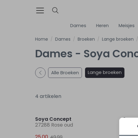
Dames
Heren
Meisjes
Home
Dames
Broeken
Lange broeken
Dames - Soya Conc
Lange broeken
Alle Broeken
4 artikelen
Sale
Soya Concept
Soya
27288 Rose oud
27288 
25,00
25,00
49,99