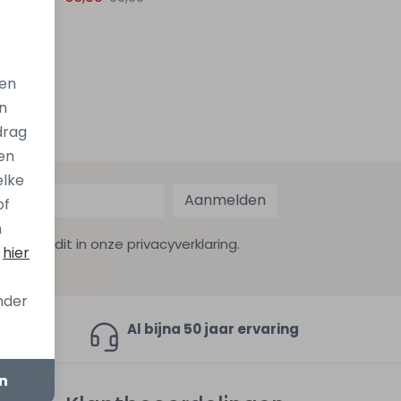
gen
n
drag
en
elke
Aanmelden
of
n
ekijk dit in onze privacyverklaring.
s
hier
onder
en 9,4
Al bijna 50 jaar ervaring
en