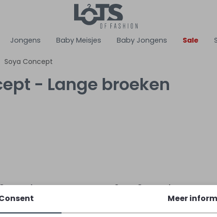
Jongens
Baby Meisjes
Baby Jongens
Sale
Soya Concept
ept - Lange broeken
Sale
 Concept
Soya Concept
Blauw licht
27288 Ecru off white
Consent
Meer inform
49,99
49,99