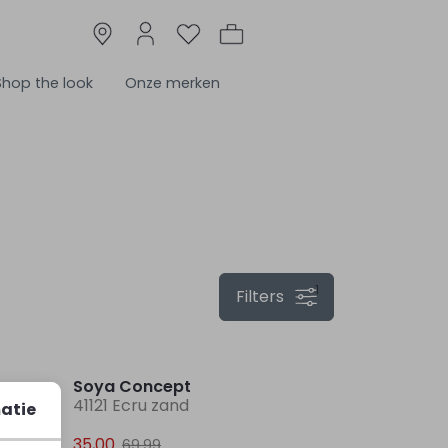
Shop the look
Onze merken
1
Filters
Sale
Soya Concept
41121 Ecru zand
atie
35,00
69,99