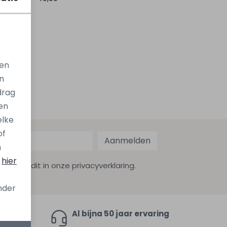
Sale
gen
n
drag
en
elke
of
Aanmelden
n
s
hier
ekijk dit in onze privacyverklaring.
onder
en 9,4
Al bijna 50 jaar ervaring