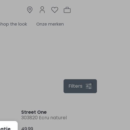
Shop the look
Onze merken
1
Filters
Street One
303820 Ecru naturel
atie
49,99