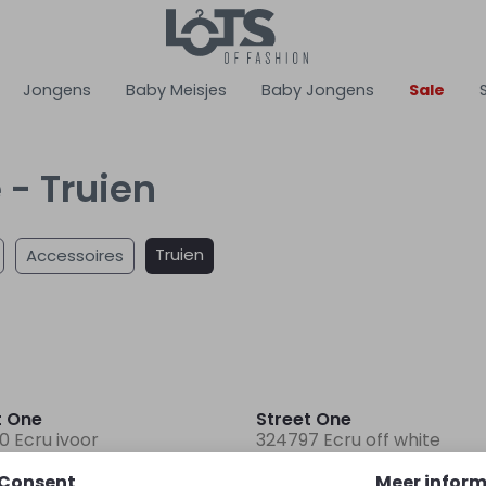
Jongens
Baby Meisjes
Baby Jongens
Sale
 - Truien
Truien
Accessoires
t One
Street One
0 Ecru ivoor
324797 Ecru off white
Consent
Meer inform
49,99