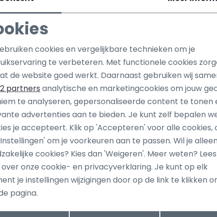
ookies
t One
Street One
3 Rood fel
303220 Ecru zand
Noodzakelijke cookies
Personalisatie cookies
gebruiken cookies en vergelijkbare technieken om je
25,00
49,99
uikservaring te verbeteren. Met functionele cookies zor
Analytische cookies
Marketing cookies
at de website goed werkt. Daarnaast gebruiken wij same
2 partners
analytische en marketingcookies om jouw ge
iem te analyseren, gepersonaliseerde content te tonen 
vante advertenties aan te bieden. Je kunt zelf bepalen w
ies je accepteert. Klik op 'Accepteren' voor alle cookies, 
 'Instellingen' om je voorkeuren aan te passen. Wil je allee
ang dan ook gelijk €5,-
zakelijke cookies? Kies dan 'Weigeren'. Meer weten? Lee
Hoe we met je data omgaan? B
uwe collectie!
s over onze cookie- en privacyverklaring. Je kunt op elk
nt je instellingen wijzigingen door op de link te klikken 
de pagina.
tomatisch sparen voor korting
Wij scoren e
Opslaan
Terug