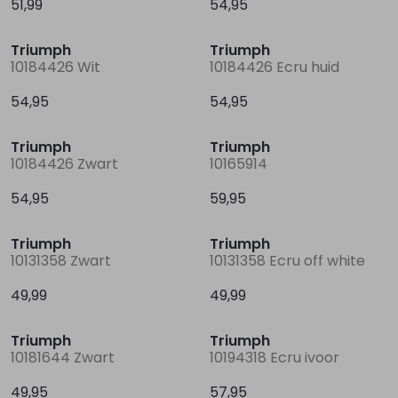
51,99
54,95
Triumph
Triumph
Lingerie
Truien
Meisjes beenmode
Truien
Pakjes en Rompers
Pakjes en Rompers
10184426 Wit
10184426 Ecru huid
54,95
54,95
Rokken
Vesten
Rokken
Vesten
Rokjes
Shirtjes
Triumph
Triumph
Shirts
Shirts
Shirtjes
Truitjes
10184426 Zwart
10165914
54,95
59,95
Truien
Truien
Truitjes
Vestjes
Triumph
Triumph
10131358 Zwart
10131358 Ecru off white
Vesten
Vesten
Vestjes
49,99
49,99
Accessoires
Accessoires
Accessoires
Triumph
Triumph
10181644 Zwart
10194318 Ecru ivoor
49,95
57,95