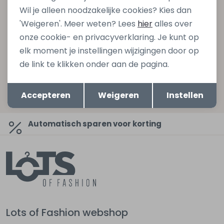
gelijk €5,- korting bij besteding van €75,- op de
Wil je alleen noodzakelijke cookies? Kies dan
nieuwe collectie!
'Weigeren'. Meer weten? Lees
hier
alles over
onze cookie- en privacyverklaring. Je kunt op
elk moment je instellingen wijzigingen door op
Aanmelden
de link te klikken onder aan de pagina.
Hoe we met je data omgaan? Bekijk dit in onze
Opslaan
Terug
privacyverklaring.
Accepteren
Weigeren
Instellen
Automatisch sparen voor korting
Lots of Fashion webshop