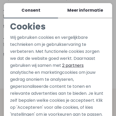
Consent
Meer informatie
Triumph
Triumph
10192592 Zwart
10192592 Ecru ivoor
Cookies
51,99
51,99
Noodzakelijke cookies
Wij gebruiken cookies en vergelijkbare
Triumph
Triumph
Personalisatie cookies
technieken om je gebruikservaring te
10194318 Ecru huid
10194318 Zwart
verbeteren. Met functionele cookies zorgen
Analytische cookies
57,95
57,95
we dat de website goed werkt. Daarnaast
Marketing cookies
gebruiken wij samen met
2 partners
1
Filters
analytische en marketingcookies om jouw
gedrag anoniem te analyseren,
gepersonaliseerde content te tonen en
relevante advertenties aan te bieden. Je kunt
Altijd als eerste op de hoogte zijn?
zelf bepalen welke cookies je accepteert. Klik
op 'Accepteren' voor alle cookies, of kies
Schrijf je in voor onze nieuwsbrief en ontvang dan ook
'Instellingen' om je voorkeuren aan te passen.