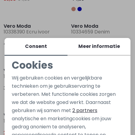
Vero Moda
Vero Moda
10338390 Ecru ivoor
10334659 Denim
42,99
44,99
Consent
Meer informatie
Sale
Cookies
Noodzakelijke cookies
Vero Moda
Vero Moda
10336975 Ecru ivoor
10321872 Ecru off white
Wij gebruiken cookies en vergelijkbare
Personalisatie cookies
technieken om je gebruikservaring te
36,99
29,00
54,99
verbeteren. Met functionele cookies zorgen
Analytische cookies
we dat de website goed werkt. Daarnaast
Sale
Sale
Marketing cookies
gebruiken wij samen met
2 partners
Vero Moda
Vero Moda
analytische en marketingcookies om jouw
10326688 Denim licht gebleekt
10317192 Wit
gedrag anoniem te analyseren,
29,00
25,00
44,99
36,99
gepersonaliseerde content te tonen en