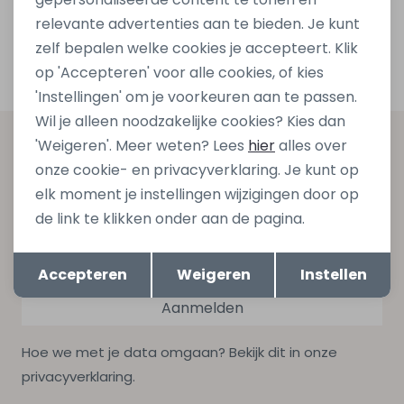
relevante advertenties aan te bieden. Je kunt
1
Filters
zelf bepalen welke cookies je accepteert. Klik
op 'Accepteren' voor alle cookies, of kies
'Instellingen' om je voorkeuren aan te passen.
Wil je alleen noodzakelijke cookies? Kies dan
Altijd als eerste op de hoogte zijn?
'Weigeren'. Meer weten? Lees
hier
alles over
onze cookie- en privacyverklaring. Je kunt op
Schrijf je in voor onze nieuwsbrief en ontvang dan ook
elk moment je instellingen wijzigingen door op
gelijk €5,- korting bij besteding van €75,- op de
de link te klikken onder aan de pagina.
nieuwe collectie!
Opslaan
Terug
Accepteren
Weigeren
Instellen
Aanmelden
Hoe we met je data omgaan? Bekijk dit in onze
privacyverklaring.