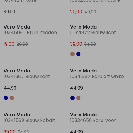
10349241 Rose
10352600 Ecru naturel
39,99
29,00
49,99
Sale
Sale
Lingerie
Truien
Meisjes beenmode
Truien
Pakjes en Rompers
Pakjes en Rompers
Vero Moda
Vero Moda
10346096 Bruin midden
10321872 Blauw licht
Rokken
Vesten
Rokken
Vesten
Rokjes
Shirtjes
19,00
39,00
29,99
54,99
Shirts
Shirts
Shirtjes
Truitjes
Truien
Truien
Truitjes
Vestjes
Vero Moda
Vero Moda
10341387 Blauw licht
10341387 Ecru off white
Vesten
Vesten
Vestjes
44,99
44,99
Sale
Accessoires
Accessoires
Accessoires
Vero Moda
Vero Moda
10341569 Blauw kobalt
10334659 Ecru ivoor
39,00
44,99
54,99