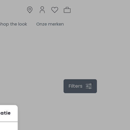
Shop the look
Onze merken
1
Filters
Sale
atie