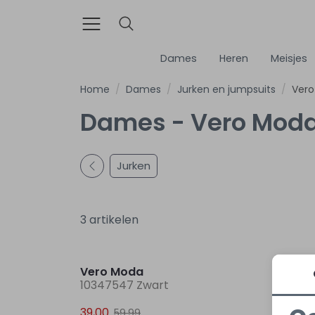
Dames
Heren
Meisjes
Home
Dames
Jurken en jumpsuits
Ver
Dames - Vero Moda
Jurken
3 artikelen
Sale
Vero Moda
Vero
10347547 Zwart
103299
39,00
25,00
59,99