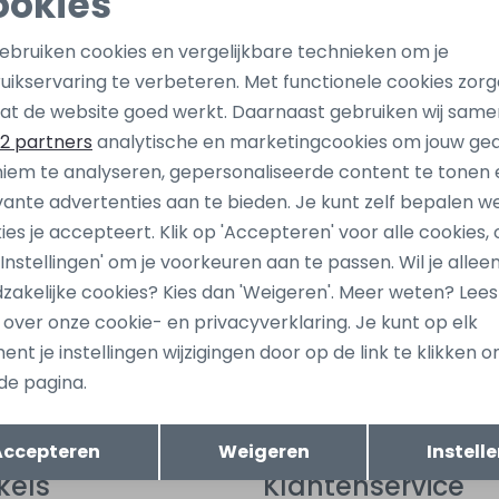
ookies
Noodzakelijke cookies
Personalisatie cookies
gebruiken cookies en vergelijkbare technieken om je
uikservaring te verbeteren. Met functionele cookies zor
Analytische cookies
Marketing cookies
at de website goed werkt. Daarnaast gebruiken wij same
2 partners
analytische en marketingcookies om jouw ge
iem te analyseren, gepersonaliseerde content te tonen 
vante advertenties aan te bieden. Je kunt zelf bepalen w
ies je accepteert. Klik op 'Accepteren' voor alle cookies, 
 'Instellingen' om je voorkeuren aan te passen. Wil je allee
ang dan ook gelijk €5,-
Hoe we met je data omgaan? B
zakelijke cookies? Kies dan 'Weigeren'. Meer weten? Lee
uwe collectie!
s over onze cookie- en privacyverklaring. Je kunt op elk
nt je instellingen wijzigingen door op de link te klikken 
de pagina.
tomatisch sparen voor korting
Wij scoren e
Opslaan
Terug
Accepteren
Weigeren
Instell
kels
Klantenservice