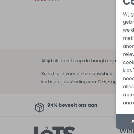
C
Wij 
gebr
we d
met
anon
rele
Altijd als eerste op de hoogte zijn?
cook
kies
Schrijf je in voor onze nieuwsbrief en ontv
nood
korting bij besteding van €75,- op de nie
alle
mome
aan 
94% beveelt ons aan
Au
Win