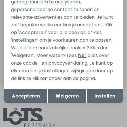
gedrag anoniem te analyseren,
Altijd als eerste op de hoogte zijn?
gepersonaliseerde content te tonen en
Schrijf je in voor onze nieuwsbrief en ontvang dan ook
relevante advertenties aan te bieden. Je kunt
gelijk €5,- korting bij besteding van €75,- op de
zelf bepalen welke cookies je accepteert. Klik
nieuwe collectie!
op 'Accepteren' voor alle cookies, of kies
'Instellingen' om je voorkeuren aan te passen.
Wil je alleen noodzakelijke cookies? Kies dan
Aanmelden
'Weigeren'. Meer weten? Lees
hier
alles over
onze cookie- en privacyverklaring. Je kunt op
Hoe we met je data omgaan? Bekijk dit in onze
elk moment je instellingen wijzigingen door op
privacyverklaring.
de link te klikken onder aan de pagina.
Opslaan
Terug
Automatisch sparen voor korting
Accepteren
Weigeren
Instellen