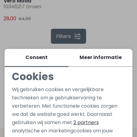
Vero Moda
10346217 Groen
Lingerie
Truien
Meisjes beenmode
Truien
Pakjes en Rompers
Pakjes en Rompers
29,00
44,99
1
Rokken
Vesten
Rokken
Vesten
Rokjes
Shirtjes
Filters
Shirts
Shirts
Shirtjes
Truitjes
Consent
Meer informatie
Truien
Truien
Truitjes
Vestjes
Cookies
Noodzakelijke cookies
Wij gebruiken cookies en vergelijkbare
Vesten
Vesten
Vestjes
Personalisatie cookies
technieken om je gebruikservaring te
verbeteren. Met functionele cookies zorgen
Analytische cookies
Accessoires
Accessoires
Accessoires
we dat de website goed werkt. Daarnaast
Marketing cookies
gebruiken wij samen met
2 partners
analytische en marketingcookies om jouw