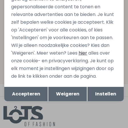
gepersonaliseerde content te tonen en
Schrijf je in voor onze nieuwsbrief en ontvang dan ook
relevante advertenties aan te bieden. Je kunt
gelijk €5,- korting bij besteding van €75,- op de
zelf bepalen welke cookies je accepteert. Klik
nieuwe collectie!
op 'Accepteren' voor alle cookies, of kies
'Instellingen' om je voorkeuren aan te passen.
Wil je alleen noodzakelijke cookies? Kies dan
Aanmelden
'Weigeren'. Meer weten? Lees
hier
alles over
onze cookie- en privacyverklaring. Je kunt op
Hoe we met je data omgaan? Bekijk dit in onze
elk moment je instellingen wijzigingen door op
privacyverklaring.
de link te klikken onder aan de pagina.
Opslaan
Terug
Automatisch sparen voor korting
Accepteren
Weigeren
Instellen