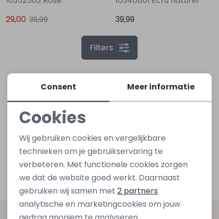
10352563 Rose
10346801 Ecru naturel
29,00
39,99
39,99
Lingerie
Truien
Meisjes beenmode
Truien
Pakjes en Rompers
Pakjes en Rompers
1
Filters
Rokken
Vesten
Rokken
Vesten
Rokjes
Shirtjes
Shirts
Shirts
Shirtjes
Truitjes
Consent
Meer informatie
Cookies
Truien
Truien
Truitjes
Vestjes
Noodzakelijke cookies
Wij gebruiken cookies en vergelijkbare
Vesten
Vesten
Vestjes
Personalisatie cookies
technieken om je gebruikservaring te
verbeteren. Met functionele cookies zorgen
Analytische cookies
Accessoires
Accessoires
Accessoires
we dat de website goed werkt. Daarnaast
Marketing cookies
gebruiken wij samen met
2 partners
analytische en marketingcookies om jouw
gedrag anoniem te analyseren,
Altijd als eerste op de hoogte zijn?