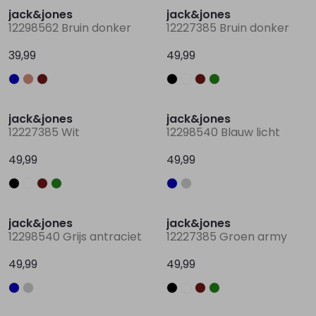
jack&jones
jack&jones
12298562 Bruin donker
12227385 Bruin donker
Lingerie
Truien
Meisjes beenmode
Truien
Pakjes en Rompers
Pakjes en Rompers
39,99
49,99
Rokken
Vesten
Rokken
Vesten
Rokjes
Shirtjes
Nieuw
Nieuw
jack&jones
jack&jones
Shirts
Shirts
Shirtjes
Truitjes
12227385 Wit
12298540 Blauw licht
49,99
49,99
Truien
Truien
Truitjes
Vestjes
Nieuw
Nieuw
Vesten
Vesten
Vestjes
jack&jones
jack&jones
12298540 Grijs antraciet
12227385 Groen army
Accessoires
Accessoires
Accessoires
49,99
49,99