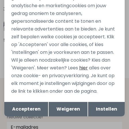
analytische en marketingcookies om jouw
39,99
49,99
gedrag anoniem te analyseren,
gepersonaliseerde content te tonen en
jack&jones
jack&jones
relevante advertenties aan te bieden. Je kunt
12276047 Blauw marine
12284463 Blauw marine
zelf bepalen welke cookies je accepteert. Klik
59,99
39,99
op 'Accepteren' voor alle cookies, of kies
'Instellingen' om je voorkeuren aan te passen.
1
Filters
Wil je alleen noodzakelijke cookies? Kies dan
'Weigeren'. Meer weten? Lees
hier
alles over
onze cookie- en privacyverklaring. Je kunt op
elk moment je instellingen wijzigingen door op
Altijd als eerste op de hoogte zijn?
de link te klikken onder aan de pagina.
Schrijf je in voor onze nieuwsbrief en ontvang dan ook
Opslaan
Terug
Accepteren
Weigeren
Instellen
gelijk €5,- korting bij besteding van €75,- op de
nieuwe collectie!