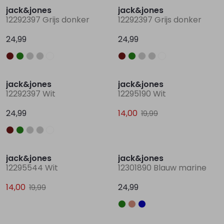
jack&jones
jack&jones
12292397 Grijs donker
12292397 Grijs donker
Lingerie
Truien
Meisjes beenmode
Truien
Pakjes en Rompers
Pakjes en Rompers
24,99
24,99
Rokken
Vesten
Rokken
Vesten
Rokjes
Shirtjes
Nieuw
Sale
jack&jones
jack&jones
Shirts
Shirts
Shirtjes
Truitjes
12292397 Wit
12295190 Wit
24,99
14,00
19,99
Truien
Truien
Truitjes
Vestjes
Sale
Vesten
Vesten
Vestjes
jack&jones
jack&jones
12295544 Wit
12301890 Blauw marine
Accessoires
Accessoires
Accessoires
14,00
24,99
19,99