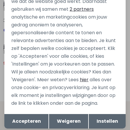
we dat de website goed werkt. Daarnaast
jack&jones
jack&jones
Marketing cookies
gebruiken wij samen met
2 partners
12292034 Ecru zand
12259357 Blauw marine
analytische en marketingcookies om jouw
39,99
24,99
gedrag anoniem te analyseren,
gepersonaliseerde content te tonen en
Sale
relevante advertenties aan te bieden. Je kunt
jack&jones
zelf bepalen welke cookies je accepteert. Klik
12240121 Oranje licht zalm
op 'Accepteren' voor alle cookies, of kies
9,00
'Instellingen' om je voorkeuren aan te passen.
17,99
Wil je alleen noodzakelijke cookies? Kies dan
1
'Weigeren'. Meer weten? Lees
hier
alles over
Filters
onze cookie- en privacyverklaring. Je kunt op
elk moment je instellingen wijzigingen door op
de link te klikken onder aan de pagina.
Altijd als eerste op de hoogte zijn?
Opslaan
Terug
Accepteren
Weigeren
Instellen
Schrijf je in voor onze nieuwsbrief en ontvang dan ook