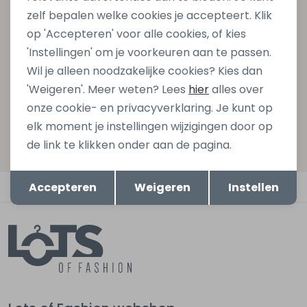
zelf bepalen welke cookies je accepteert. Klik
gelijk €5,- korting bij besteding van €75,- op de
op 'Accepteren' voor alle cookies, of kies
nieuwe collectie!
'Instellingen' om je voorkeuren aan te passen.
Wil je alleen noodzakelijke cookies? Kies dan
'Weigeren'. Meer weten? Lees
hier
alles over
Aanmelden
onze cookie- en privacyverklaring. Je kunt op
elk moment je instellingen wijzigingen door op
Hoe we met je data omgaan? Bekijk dit in onze
de link te klikken onder aan de pagina.
privacyverklaring.
Opslaan
Terug
Automatisch sparen voor korting
Accepteren
Weigeren
Instellen