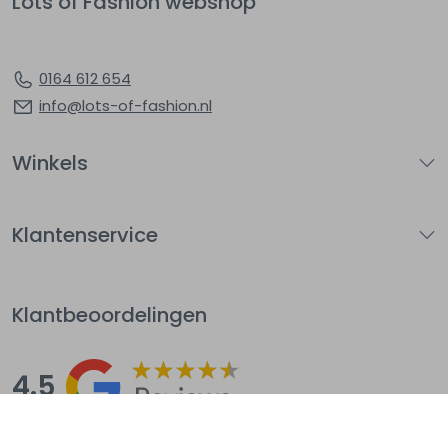
Lots of Fashion webshop
0164 612 654
info@lots-of-fashion.nl
Winkels
Klantenservice
Klantbeoordelingen
4.5
Op basis van 144
beoordelingen