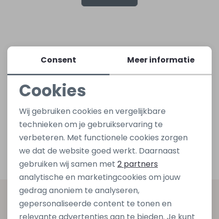
Lingerie
Truien
Meisjes beenmode
Truien
Pakjes en Rompers
Pakjes en Rompers
Rokken
Vesten
Rokken
Vesten
Rokjes
Shirtjes
Consent
Meer informatie
Cookies
Shirts
Shirts
Shirtjes
Truitjes
Noodzakelijke cookies
Wij gebruiken cookies en vergelijkbare
Truien
Truien
Truitjes
Vestjes
Personalisatie cookies
technieken om je gebruikservaring te
verbeteren. Met functionele cookies zorgen
Analytische cookies
Vesten
Vesten
Vestjes
we dat de website goed werkt. Daarnaast
Marketing cookies
gebruiken wij samen met
2 partners
Accessoires
Accessoires
Accessoires
analytische en marketingcookies om jouw
gedrag anoniem te analyseren,
Altijd als eerste op de hoogte zijn?
gepersonaliseerde content te tonen en
relevante advertenties aan te bieden. Je kunt
Schrijf je in voor onze nieuwsbrief en ontvang dan ook