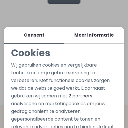
Lingerie
Truien
Meisjes beenmode
Truien
Pakjes en Rompers
Pakjes en Rompers
Rokken
Vesten
Rokken
Vesten
Rokjes
Shirtjes
Consent
Meer informatie
Cookies
Shirts
Shirts
Shirtjes
Truitjes
Noodzakelijke cookies
Wij gebruiken cookies en vergelijkbare
Truien
Truien
Truitjes
Vestjes
Personalisatie cookies
technieken om je gebruikservaring te
verbeteren. Met functionele cookies zorgen
Analytische cookies
Vesten
Vesten
Vestjes
we dat de website goed werkt. Daarnaast
Marketing cookies
gebruiken wij samen met
2 partners
Accessoires
Accessoires
Accessoires
analytische en marketingcookies om jouw
gedrag anoniem te analyseren,
Altijd als eerste op de hoogte zijn?
gepersonaliseerde content te tonen en
relevante advertenties aan te bieden. Je kunt
Schrijf je in voor onze nieuwsbrief en ontvang dan ook