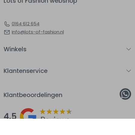
Lots of Fashion webshop
0164 612 654
info@lots-of-fashion.nl
Winkels
Klantenservice
Klantbeoordelingen
4.5
Op basis van 144
beoordelingen