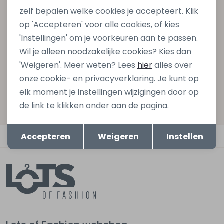
zelf bepalen welke cookies je accepteert. Klik
gelijk €5,- korting bij besteding van €75,- op de
op 'Accepteren' voor alle cookies, of kies
nieuwe collectie!
'Instellingen' om je voorkeuren aan te passen.
Wil je alleen noodzakelijke cookies? Kies dan
'Weigeren'. Meer weten? Lees
hier
alles over
Aanmelden
onze cookie- en privacyverklaring. Je kunt op
elk moment je instellingen wijzigingen door op
Hoe we met je data omgaan? Bekijk dit in onze
de link te klikken onder aan de pagina.
privacyverklaring.
Opslaan
Terug
Automatisch sparen voor korting
Accepteren
Weigeren
Instellen