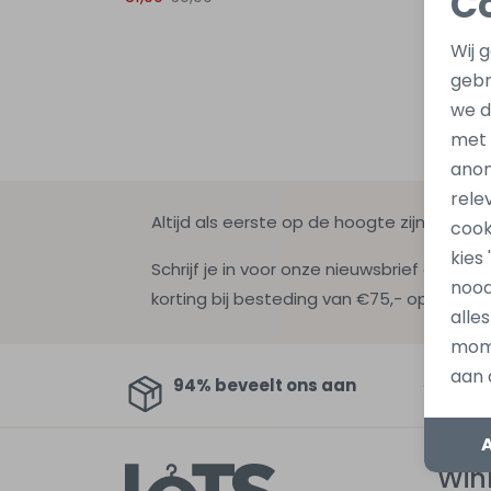
C
Wij 
gebr
we d
met
anon
rele
Altijd als eerste op de hoogte zijn?
cook
kies
Schrijf je in voor onze nieuwsbrief en ontv
nood
korting bij besteding van €75,- op de nie
alle
mome
aan 
94% beveelt ons aan
Au
Win