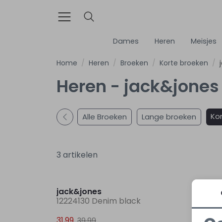
Dames
Heren
Meisjes
Home
Heren
Broeken
Korte broeken
Heren - jack&jones
Ko
Alle Broeken
Lange broeken
3 artikelen
Sale
jack&jones
jack&
12224130 Denim black
12269
31,99
39,99
39,99