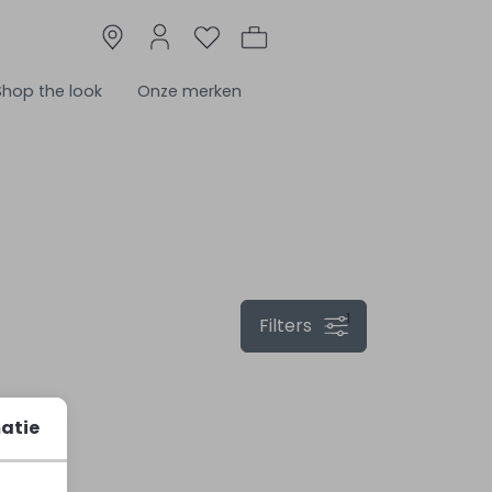
Shop the look
Onze merken
1
Filters
Sale
atie