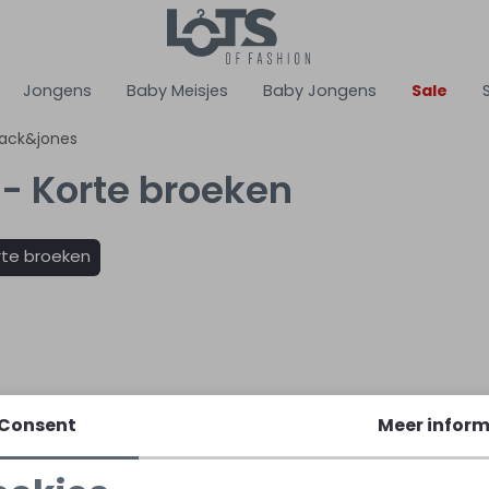
Jongens
Baby Meisjes
Baby Jongens
Sale
jack&jones
 - Korte broeken
rte broeken
jones
jack&jones
Consent
Meer inform
533 Denim
12274413 Ecru naturel
25,00
34,99