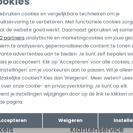
ookies
Noodzakelijke cookies
Personalisatie cookies
gebruiken cookies en vergelijkbare technieken om je
uikservaring te verbeteren. Met functionele cookies zor
Analytische cookies
Marketing cookies
at de website goed werkt. Daarnaast gebruiken wij same
2 partners
analytische en marketingcookies om jouw ge
iem te analyseren, gepersonaliseerde content te tonen 
vante advertenties aan te bieden. Je kunt zelf bepalen w
ies je accepteert. Klik op 'Accepteren' voor alle cookies, 
 'Instellingen' om je voorkeuren aan te passen. Wil je allee
ang dan ook gelijk €5,-
Hoe we met je data omgaan? B
zakelijke cookies? Kies dan 'Weigeren'. Meer weten? Lee
uwe collectie!
s over onze cookie- en privacyverklaring. Je kunt op elk
nt je instellingen wijzigingen door op de link te klikken 
de pagina.
tomatisch sparen voor korting
Wij scoren e
Opslaan
Terug
Accepteren
Weigeren
Instell
kels
Klantenservice