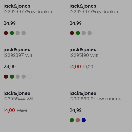
jack&jones
jack&jones
12292397 Grijs donker
12292397 Grijs donker
Lingerie
Truien
Meisjes beenmode
Truien
Pakjes en Rompers
Pakjes en Rompers
24,99
24,99
Rokken
Vesten
Rokken
Vesten
Rokjes
Shirtjes
Nieuw
Sale
jack&jones
jack&jones
Shirts
Shirts
Shirtjes
Truitjes
12292397 Wit
12295190 Wit
24,99
14,00
19,99
Truien
Truien
Truitjes
Vestjes
Sale
Vesten
Vesten
Vestjes
jack&jones
jack&jones
12295544 Wit
12301890 Blauw marine
Accessoires
Accessoires
Accessoires
14,00
24,99
19,99