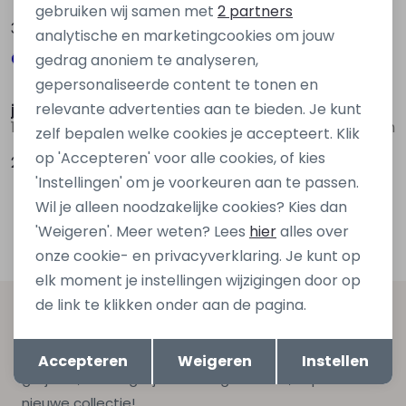
Marketing cookies
gebruiken wij samen met
2 partners
39,99
39,99
analytische en marketingcookies om jouw
gedrag anoniem te analyseren,
Sale
gepersonaliseerde content te tonen en
relevante advertenties aan te bieden. Je kunt
jack&jones
jack&jones
12259357 Blauw marine
12240121 Oranje licht zalm
zelf bepalen welke cookies je accepteert. Klik
op 'Accepteren' voor alle cookies, of kies
24,99
9,00
17,99
'Instellingen' om je voorkeuren aan te passen.
Wil je alleen noodzakelijke cookies? Kies dan
1
Filters
'Weigeren'. Meer weten? Lees
hier
alles over
onze cookie- en privacyverklaring. Je kunt op
elk moment je instellingen wijzigingen door op
de link te klikken onder aan de pagina.
Altijd als eerste op de hoogte zijn?
Opslaan
Terug
Schrijf je in voor onze nieuwsbrief en ontvang dan ook
Accepteren
Weigeren
Instellen
gelijk €5,- korting bij besteding van €75,- op de
nieuwe collectie!