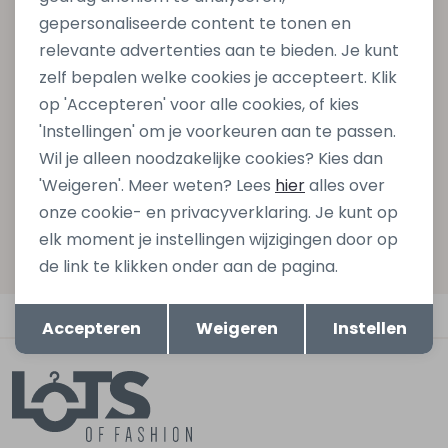
gepersonaliseerde content te tonen en
Schrijf je in voor onze nieuwsbrief en ontvang dan ook
relevante advertenties aan te bieden. Je kunt
gelijk €5,- korting bij besteding van €75,- op de
zelf bepalen welke cookies je accepteert. Klik
nieuwe collectie!
op 'Accepteren' voor alle cookies, of kies
'Instellingen' om je voorkeuren aan te passen.
Wil je alleen noodzakelijke cookies? Kies dan
Aanmelden
'Weigeren'. Meer weten? Lees
hier
alles over
onze cookie- en privacyverklaring. Je kunt op
Hoe we met je data omgaan? Bekijk dit in onze
elk moment je instellingen wijzigingen door op
privacyverklaring.
de link te klikken onder aan de pagina.
Opslaan
Terug
Automatisch sparen voor korting
Accepteren
Weigeren
Instellen