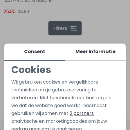
12274413 Ecru naturel
25,00
34,99
Lingerie
Truien
Meisjes beenmode
Truien
Pakjes en Rompers
Pakjes en Rompers
1
Filters
Rokken
Vesten
Rokken
Vesten
Rokjes
Shirtjes
Shirts
Shirts
Shirtjes
Truitjes
Consent
Meer informatie
Cookies
Truien
Truien
Truitjes
Vestjes
Noodzakelijke cookies
Wij gebruiken cookies en vergelijkbare
Vesten
Vesten
Vestjes
Personalisatie cookies
technieken om je gebruikservaring te
verbeteren. Met functionele cookies zorgen
Analytische cookies
Accessoires
Accessoires
Accessoires
we dat de website goed werkt. Daarnaast
Marketing cookies
gebruiken wij samen met
2 partners
analytische en marketingcookies om jouw
gedrag anoniem te analyseren,
Altijd als eerste op de hoogte zijn?