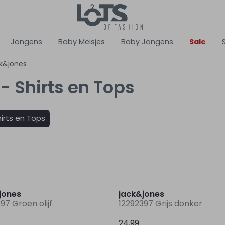
Jongens
Baby Meisjes
Baby Jongens
Sale
k&jones
- Shirts en Tops
irts en Tops
Nieuw
jones
jack&jones
97 Groen olijf
12292397 Grijs donker
24,99