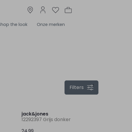
Shop the look
Onze merken
1
Filters
Nieuw
Nieuw
jack&jones
12292397 Grijs donker
24,99