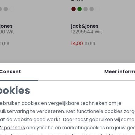
Sale
jones
jack&jones
90 Wit
12295544 Wit
14,00
19,99
19,99
jones
jack&jones
Consent
Meer inform
90 Ecru naturel
12290838 Groen
ookies
29,00
39,99
Noodzakelijke cookies
Personalisatie cookies
gebruiken cookies en vergelijkbare technieken om je
uikservaring te verbeteren. Met functionele cookies zor
Analytische cookies
Marketing cookies
jones
jack&jones
at de website goed werkt. Daarnaast gebruiken wij same
40 Groen olijf
12292034 Blauw licht
2 partners
analytische en marketingcookies om jouw ge
39,99