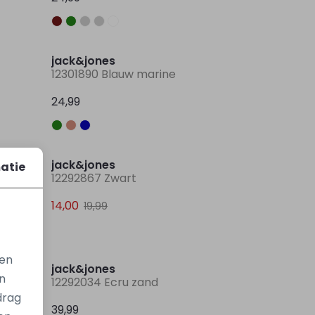
Sale
jack&jones
12301890 Blauw marine
24,99
Sale
Sale
jack&jones
atie
12292867 Zwart
14,00
19,99
gen
jack&jones
n
12292034 Ecru zand
drag
39,99