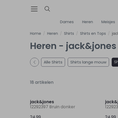
Dames
Heren
Meisjes
Home
Heren
Shirts
Shirts en Tops
jac
Heren - jack&jones 
Sh
Alle Shirts
Shirts lange mouw
18 artikelen
Nieuw
jack&jones
jack&
12292397 Bruin donker
122923
24,99
24,99