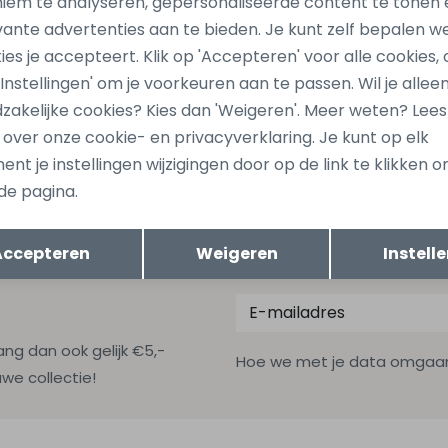
iem te analyseren, gepersonaliseerde content te tonen 
vante advertenties aan te bieden. Je kunt zelf bepalen w
Sale
ies je accepteert. Klik op 'Accepteren' voor alle cookies, 
jones
 'Instellingen' om je voorkeuren aan te passen. Wil je allee
21 Oranje licht zalm
zakelijke cookies? Kies dan 'Weigeren'. Meer weten? Lee
s over onze cookie- en privacyverklaring. Je kunt op elk
7,99
nt je instellingen wijzigingen door op de link te klikken 
de pagina.
Opslaan
Terug
Accepteren
Weigeren
Instell
ang dan ook gelijk €5,-
Hoe we met je data omgaan? B
uwe collectie!