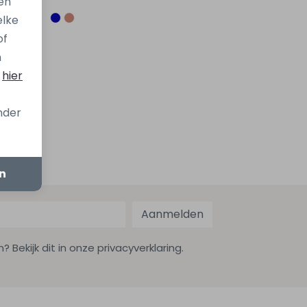
en
elke
of
n
s
hier
onder
en
Aanmelden
ekijk dit in onze privacyverklaring.