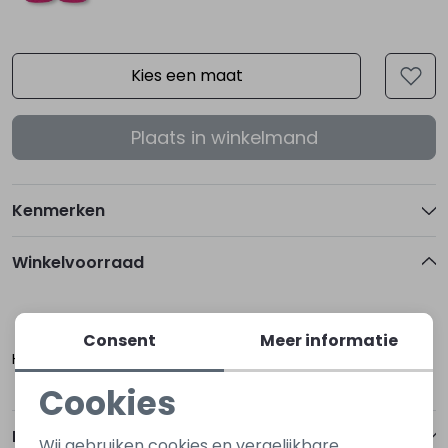
Kies een maat
Plaats in winkelmand
Kenmerken
Winkelvoorraad
122
128
158
Consent
Meer informatie
Hoogerheide
Cookies
Noodzakelijke cookies
Betalen
Wij gebruiken cookies en vergelijkbare