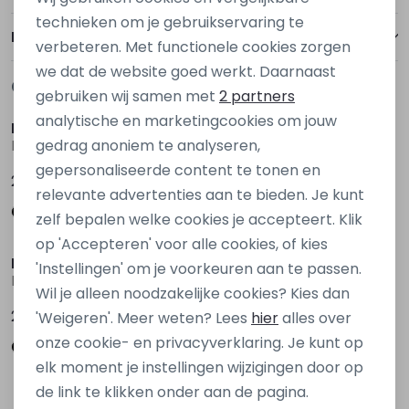
Personalisatie cookies
technieken om je gebruikservaring te
Bezorgen of ophalen
verbeteren. Met functionele cookies zorgen
Analytische cookies
we dat de website goed werkt. Daarnaast
Gerelateerde producten
Marketing cookies
gebruiken wij samen met
2 partners
analytische en marketingcookies om jouw
D Zine
D Zine
Benysha W20116 Rood bordo
Benysha W20116 Bruin donker
gedrag anoniem te analyseren,
gepersonaliseerde content te tonen en
24,99
24,99
relevante advertenties aan te bieden. Je kunt
zelf bepalen welke cookies je accepteert. Klik
op 'Accepteren' voor alle cookies, of kies
D Zine
Persival
'Instellingen' om je voorkeuren aan te passen.
Benysha W20116 Zwart
3310215 W20114 Ecru naturel
Wil je alleen noodzakelijke cookies? Kies dan
24,99
19,99
'Weigeren'. Meer weten? Lees
hier
alles over
onze cookie- en privacyverklaring. Je kunt op
elk moment je instellingen wijzigingen door op
de link te klikken onder aan de pagina.