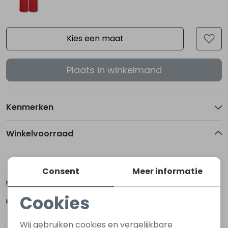
Kies een maat
Plaats in winkelmand
Kenmerken
Winkelvoorraad
116
128
140
Consent
Meer informatie
Hoogerheide
Cookies
Kapelle
Noodzakelijke cookies
Wij gebruiken cookies en vergelijkbare