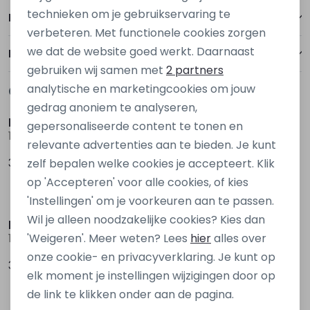
Personalisatie cookies
technieken om je gebruikservaring te
Betalen
verbeteren. Met functionele cookies zorgen
Analytische cookies
we dat de website goed werkt. Daarnaast
Bezorgen of ophalen
Marketing cookies
gebruiken wij samen met
2 partners
analytische en marketingcookies om jouw
Gerelateerde producten
Nieuw
Nieuw
gedrag anoniem te analyseren,
kids only
kids only
gepersonaliseerde content te tonen en
15378478 Rood wijn
15340439 Denim grey
relevante advertenties aan te bieden. Je kunt
39,99
39,99
zelf bepalen welke cookies je accepteert. Klik
op 'Accepteren' voor alle cookies, of kies
Nieuw
Nieuw
'Instellingen' om je voorkeuren aan te passen.
Wil je alleen noodzakelijke cookies? Kies dan
kids only
D Zine
'Weigeren'. Meer weten? Lees
hier
alles over
15354522 Denim
Bruda aop W20082 Ecru zand
onze cookie- en privacyverklaring. Je kunt op
39,99
19,99
elk moment je instellingen wijzigingen door op
de link te klikken onder aan de pagina.