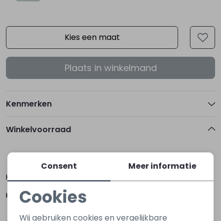
Kies een maat
Plaats in winkelmand
Kenmerken
Winkelvoorraad
116
122
Consent
Meer informatie
Hoogerheide
Cookies
Kapelle
Noodzakelijke cookies
Wij gebruiken cookies en vergelijkbare