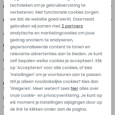
Personalisatie cookies
technieken om je gebruikservaring te
Betalen
verbeteren. Met functionele cookies zorgen
Analytische cookies
we dat de website goed werkt. Daarnaast
Bezorgen of ophalen
Marketing cookies
gebruiken wij samen met
2 partners
analytische en marketingcookies om jouw
Gerelateerde producten
Nieuw
Nieuw
gedrag anoniem te analyseren,
kids only
kids only
gepersonaliseerde content te tonen en
15388576 Ecru ivoor
15388576 Bruin donker
relevante advertenties aan te bieden. Je kunt
9,99
9,99
zelf bepalen welke cookies je accepteert. Klik
op 'Accepteren' voor alle cookies, of kies
'Instellingen' om je voorkeuren aan te passen.
Wil je alleen noodzakelijke cookies? Kies dan
kids only
kids only
'Weigeren'. Meer weten? Lees
hier
alles over
15385206 Paars donker aubergine
15385206 Ecru ivoor
onze cookie- en privacyverklaring. Je kunt op
16,99
16,99
elk moment je instellingen wijzigingen door op
de link te klikken onder aan de pagina.