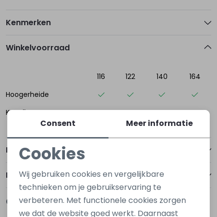
Kenmerken
Winkelvoorraad
116
122
140
164
Hoogerheide
Kapelle
Consent
Meer informatie
Cookies
Betalen
Noodzakelijke cookies
Wij gebruiken cookies en vergelijkbare
Bezorgen of ophalen
Personalisatie cookies
technieken om je gebruikservaring te
verbeteren. Met functionele cookies zorgen
Gerelateerde producten
Analytische cookies
we dat de website goed werkt. Daarnaast