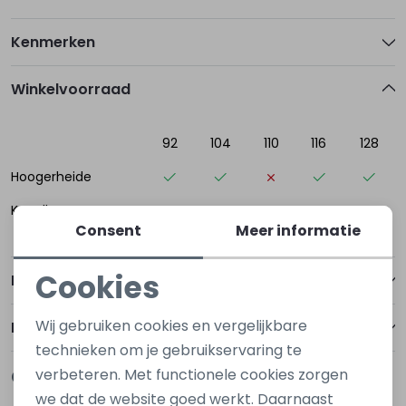
Kenmerken
Winkelvoorraad
92
104
110
116
128
Hoogerheide
Kapelle
Consent
Meer informatie
Cookies
Betalen
Noodzakelijke cookies
Wij gebruiken cookies en vergelijkbare
Bezorgen of ophalen
Personalisatie cookies
technieken om je gebruikservaring te
verbeteren. Met functionele cookies zorgen
Gerelateerde producten
Analytische cookies
Nieuw
Nieuw
we dat de website goed werkt. Daarnaast