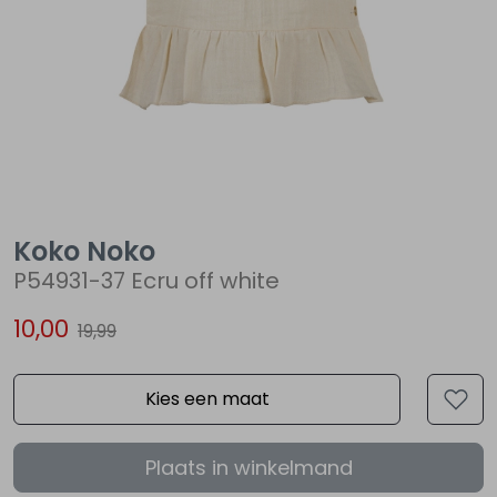
Lingerie
Truien
Meisjes beenmode
Truien
Pakjes en Rompers
Pakjes en Rompers
Rokken
Vesten
Rokken
Vesten
Rokjes
Shirtjes
Shirts
Shirts
Shirtjes
Truitjes
Koko Noko
Truien
Truien
Truitjes
Vestjes
P54931-37 Ecru off white
10,00
Vesten
Vesten
Vestjes
19,99
Accessoires
Accessoires
Accessoires
Kies een maat
Plaats in winkelmand