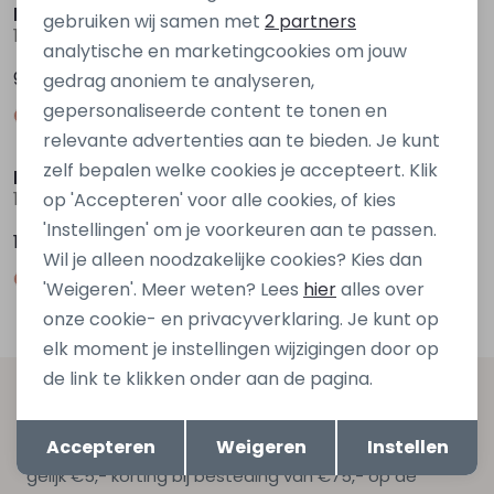
Marketing cookies
kids only
kids only
gebruiken wij samen met
2 partners
15388576 Ecru ivoor
15388576 Bruin donker
analytische en marketingcookies om jouw
9,99
9,99
gedrag anoniem te analyseren,
gepersonaliseerde content te tonen en
relevante advertenties aan te bieden. Je kunt
zelf bepalen welke cookies je accepteert. Klik
kids only
kids only
15385206 Paars donker aubergine
15385206 Ecru ivoor
op 'Accepteren' voor alle cookies, of kies
'Instellingen' om je voorkeuren aan te passen.
16,99
16,99
Wil je alleen noodzakelijke cookies? Kies dan
'Weigeren'. Meer weten? Lees
hier
alles over
onze cookie- en privacyverklaring. Je kunt op
elk moment je instellingen wijzigingen door op
de link te klikken onder aan de pagina.
Altijd als eerste op de hoogte zijn?
Opslaan
Terug
Accepteren
Weigeren
Instellen
Schrijf je in voor onze nieuwsbrief en ontvang dan ook
gelijk €5,- korting bij besteding van €75,- op de