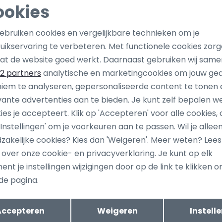
ookies
Noodzakelijke cookies
Personalisatie cookies
gebruiken cookies en vergelijkbare technieken om je
uikservaring te verbeteren. Met functionele cookies zor
Analytische cookies
Marketing cookies
at de website goed werkt. Daarnaast gebruiken wij same
2 partners
analytische en marketingcookies om jouw ge
iem te analyseren, gepersonaliseerde content te tonen 
vante advertenties aan te bieden. Je kunt zelf bepalen w
ies je accepteert. Klik op 'Accepteren' voor alle cookies, 
 'Instellingen' om je voorkeuren aan te passen. Wil je allee
ang dan ook gelijk €5,-
Hoe we met je data omgaan? B
zakelijke cookies? Kies dan 'Weigeren'. Meer weten? Lee
uwe collectie!
s over onze cookie- en privacyverklaring. Je kunt op elk
nt je instellingen wijzigingen door op de link te klikken 
de pagina.
tomatisch sparen voor korting
Wij scoren e
Opslaan
Terug
Accepteren
Weigeren
Instell