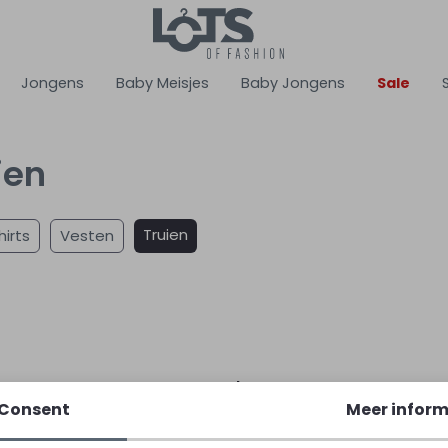
Jongens
Baby Meisjes
Baby Jongens
Sale
ien
Truien
hirts
Vesten
s
Lerros
20 Ecru melee
2595420 Blauw chambree
Consent
Meer inform
79,99