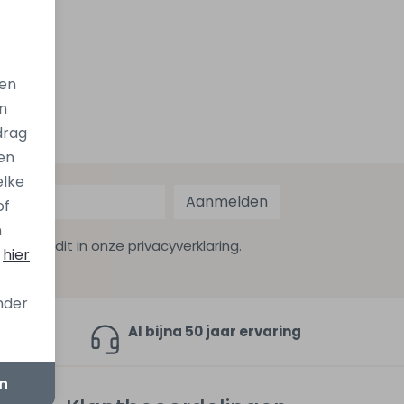
gen
n
drag
en
elke
Aanmelden
of
n
ekijk dit in onze privacyverklaring.
s
hier
onder
en 9,4
Al bijna 50 jaar ervaring
en