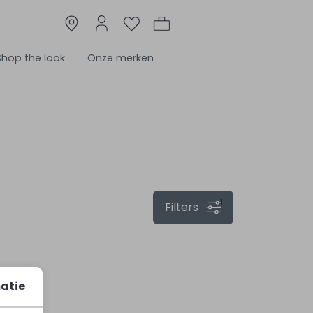
Shop the look
Onze merken
1
Filters
atie