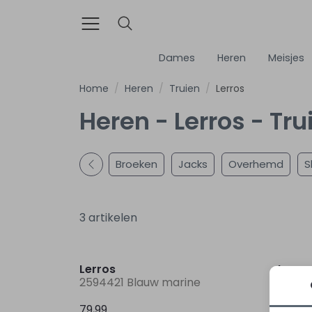
Dames
Heren
Meisjes
Home
Heren
Truien
Lerros
Heren - Lerros - Tru
Broeken
Jacks
Overhemd
S
3 artikelen
Lerros
Lerro
2594421 Blauw marine
25954
79,99
79,99