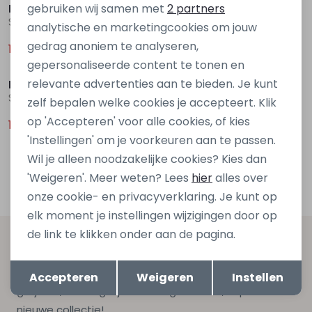
Marketing cookies
gebruiken wij samen met
2 partners
D Zine
D Zine
Selena aop Z90024 Zwart
Solange Z90026 Zwart
analytische en marketingcookies om jouw
gedrag anoniem te analyseren,
10,00
10,00
19,99
19,99
Sale
gepersonaliseerde content te tonen en
relevante advertenties aan te bieden. Je kunt
D Zine
Suzy Z90027 Denim licht gebleekt
zelf bepalen welke cookies je accepteert. Klik
op 'Accepteren' voor alle cookies, of kies
13,00
25,99
'Instellingen' om je voorkeuren aan te passen.
Wil je alleen noodzakelijke cookies? Kies dan
1
Filters
'Weigeren'. Meer weten? Lees
hier
alles over
onze cookie- en privacyverklaring. Je kunt op
elk moment je instellingen wijzigingen door op
de link te klikken onder aan de pagina.
Altijd als eerste op de hoogte zijn?
Opslaan
Terug
Schrijf je in voor onze nieuwsbrief en ontvang dan ook
Accepteren
Weigeren
Instellen
gelijk €5,- korting bij besteding van €75,- op de
nieuwe collectie!