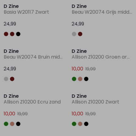
D Zine
D Zine
Basia W20117 Zwart
Beau W20074 Grijs midden
Lingerie
Truien
Meisjes beenmode
Truien
Pakjes en Rompers
Pakjes en Rompers
24,99
24,99
Rokken
Vesten
Rokken
Vesten
Rokjes
Shirtjes
Sale
D Zine
D Zine
Shirts
Shirts
Shirtjes
Truitjes
Beau W20074 Bruin midden
Allison Z10200 Groen army
24,99
10,00
19,99
Truien
Truien
Truitjes
Vestjes
Sale
Sale
Vesten
Vesten
Vestjes
D Zine
D Zine
Allison Z10200 Ecru zand
Allison Z10200 Zwart
Accessoires
Accessoires
Accessoires
10,00
10,00
19,99
19,99
Sale
Sale