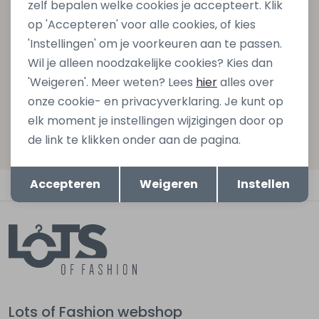
zelf bepalen welke cookies je accepteert. Klik
gelijk €5,- korting bij besteding van €75,- op de
op 'Accepteren' voor alle cookies, of kies
nieuwe collectie!
'Instellingen' om je voorkeuren aan te passen.
Wil je alleen noodzakelijke cookies? Kies dan
'Weigeren'. Meer weten? Lees
hier
alles over
Aanmelden
onze cookie- en privacyverklaring. Je kunt op
elk moment je instellingen wijzigingen door op
Hoe we met je data omgaan? Bekijk dit in onze
de link te klikken onder aan de pagina.
privacyverklaring.
Opslaan
Terug
Accepteren
Weigeren
Instellen
Automatisch sparen voor korting
Lots of Fashion webshop