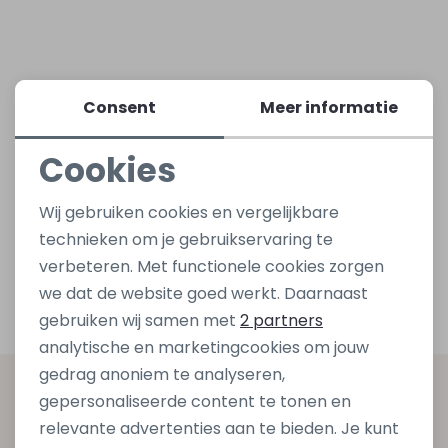
Lingerie
Truien
Meisjes beenmode
Truien
Pakjes en Rompers
Pakjes en Rompers
Consent
Meer informatie
Rokken
Vesten
Rokken
Vesten
Rokjes
Shirtjes
Cookies
Shirts
Shirts
Shirtjes
Truitjes
Noodzakelijke cookies
Wij gebruiken cookies en vergelijkbare
Personalisatie cookies
Truien
Truien
Truitjes
Vestjes
technieken om je gebruikservaring te
verbeteren. Met functionele cookies zorgen
Analytische cookies
we dat de website goed werkt. Daarnaast
Vesten
Vesten
Vestjes
Marketing cookies
gebruiken wij samen met
2 partners
analytische en marketingcookies om jouw
Accessoires
Accessoires
Accessoires
gedrag anoniem te analyseren,
Altijd als eerste op de hoogte zijn?
gepersonaliseerde content te tonen en
relevante advertenties aan te bieden. Je kunt
Schrijf je in voor onze nieuwsbrief en ontvang dan ook