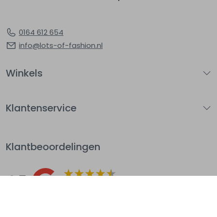
0164 612 654
info@lots-of-fashion.nl
Winkels
Klantenservice
Klantbeoordelingen
4.5
Op basis van 144
beoordelingen