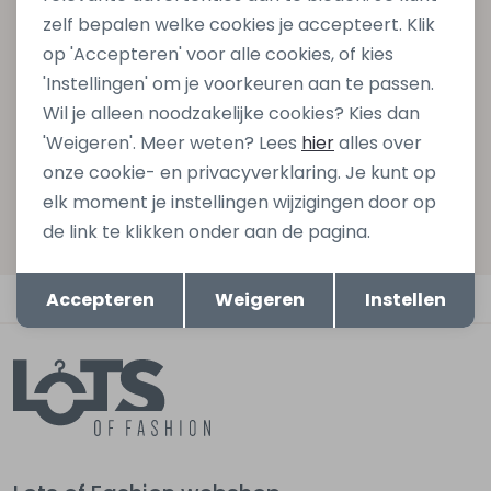
zelf bepalen welke cookies je accepteert. Klik
gelijk €5,- korting bij besteding van €75,- op de
op 'Accepteren' voor alle cookies, of kies
nieuwe collectie!
'Instellingen' om je voorkeuren aan te passen.
Wil je alleen noodzakelijke cookies? Kies dan
'Weigeren'. Meer weten? Lees
hier
alles over
Aanmelden
onze cookie- en privacyverklaring. Je kunt op
elk moment je instellingen wijzigingen door op
Hoe we met je data omgaan? Bekijk dit in onze
de link te klikken onder aan de pagina.
privacyverklaring.
Opslaan
Terug
Automatisch sparen voor korting
Accepteren
Weigeren
Instellen