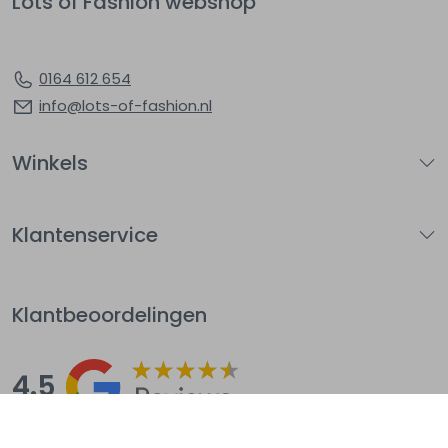
Lots of Fashion webshop
0164 612 654
info@lots-of-fashion.nl
Winkels
Klantenservice
Klantbeoordelingen
4.5
Op basis van 144
beoordelingen