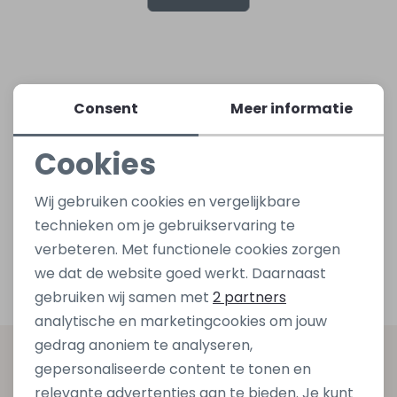
Lingerie
Truien
Meisjes beenmode
Truien
Pakjes en Rompers
Pakjes en Rompers
Rokken
Vesten
Rokken
Vesten
Rokjes
Shirtjes
Consent
Meer informatie
Cookies
Shirts
Shirts
Shirtjes
Truitjes
Noodzakelijke cookies
Wij gebruiken cookies en vergelijkbare
Truien
Truien
Truitjes
Vestjes
Personalisatie cookies
technieken om je gebruikservaring te
verbeteren. Met functionele cookies zorgen
Analytische cookies
Vesten
Vesten
Vestjes
we dat de website goed werkt. Daarnaast
Marketing cookies
gebruiken wij samen met
2 partners
Accessoires
Accessoires
Accessoires
analytische en marketingcookies om jouw
gedrag anoniem te analyseren,
Altijd als eerste op de hoogte zijn?
gepersonaliseerde content te tonen en
relevante advertenties aan te bieden. Je kunt
Schrijf je in voor onze nieuwsbrief en ontvang dan ook