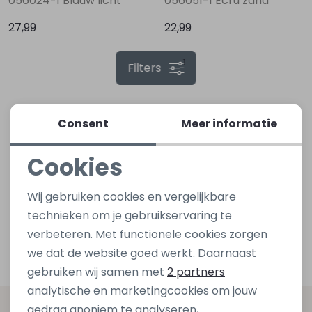
056024-1 Blauw licht
056051-1 Ecru zand
27,99
22,99
Lingerie
Truien
Meisjes beenmode
Truien
Pakjes en Rompers
Pakjes en Rompers
1
Filters
Rokken
Vesten
Rokken
Vesten
Rokjes
Shirtjes
Shirts
Shirts
Shirtjes
Truitjes
Consent
Meer informatie
Cookies
Truien
Truien
Truitjes
Vestjes
Noodzakelijke cookies
Wij gebruiken cookies en vergelijkbare
Vesten
Vesten
Vestjes
Personalisatie cookies
technieken om je gebruikservaring te
verbeteren. Met functionele cookies zorgen
Analytische cookies
Accessoires
Accessoires
Accessoires
we dat de website goed werkt. Daarnaast
Marketing cookies
gebruiken wij samen met
2 partners
analytische en marketingcookies om jouw
gedrag anoniem te analyseren,
Altijd als eerste op de hoogte zijn?