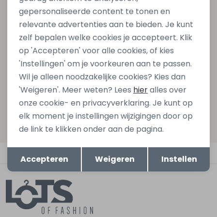
gepersonaliseerde content te tonen en
Schrijf je in voor onze nieuwsbrief en ontvang dan ook
relevante advertenties aan te bieden. Je kunt
gelijk €5,- korting bij besteding van €75,- op de
zelf bepalen welke cookies je accepteert. Klik
nieuwe collectie!
op 'Accepteren' voor alle cookies, of kies
'Instellingen' om je voorkeuren aan te passen.
Wil je alleen noodzakelijke cookies? Kies dan
Aanmelden
'Weigeren'. Meer weten? Lees
hier
alles over
onze cookie- en privacyverklaring. Je kunt op
Hoe we met je data omgaan? Bekijk dit in onze
elk moment je instellingen wijzigingen door op
privacyverklaring.
de link te klikken onder aan de pagina.
Opslaan
Terug
Automatisch sparen voor korting
Accepteren
Weigeren
Instellen