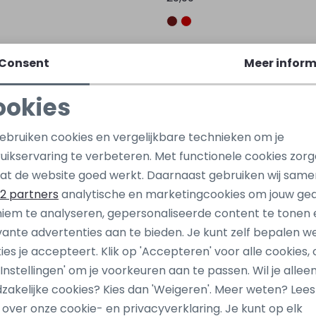
Sale
al
Persival
Consent
Meer inform
3 Z10104 Groen lime
ookies
29,99
29,99
Noodzakelijke cookies
Personalisatie cookies
gebruiken cookies en vergelijkbare technieken om je
Sale
uikservaring te verbeteren. Met functionele cookies zor
Analytische cookies
Marketing cookies
al
at de website goed werkt. Daarnaast gebruiken wij same
04 Z90044 Denim
2 partners
analytische en marketingcookies om jouw ge
29,99
iem te analyseren, gepersonaliseerde content te tonen 
vante advertenties aan te bieden. Je kunt zelf bepalen w
ies je accepteert. Klik op 'Accepteren' voor alle cookies, 
 'Instellingen' om je voorkeuren aan te passen. Wil je allee
zakelijke cookies? Kies dan 'Weigeren'. Meer weten? Lee
s over onze cookie- en privacyverklaring. Je kunt op elk