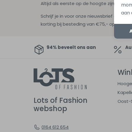
Altijd als eerste op de hoogte zijn?
mome
aan 
Schrijf je in voor onze nieuwsbrief en ontv
korting bij besteding van €75,- op de nie
94% beveelt ons aan
Au
Win
Hooge
Kapell
Lots of Fashion
Oost-
webshop
0164 612 654