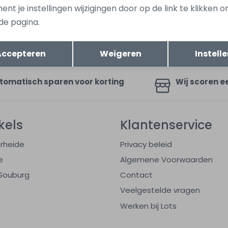
nt je instellingen wijzigingen door op de link te klikken 
de pagina.
ang dan ook gelijk €5,-
Hoe we met je data omgaan? B
uwe collectie!
Opslaan
Terug
Accepteren
Weigeren
Instell
tomatisch sparen voor korting
Wij scoren e
kels
Klantenservice
rheide
Privacy beleid
e
Algemene Voorwaarden
Souburg
Contact
Veelgestelde vragen
Werken bij Lots