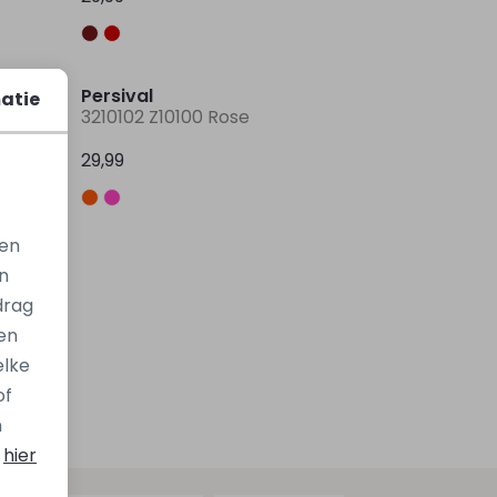
Persival
atie
3210102 Z10100 Oranje donker koraal
3210102 Z10100 Rose
29,99
gen
n
drag
en
elke
of
n
s
hier