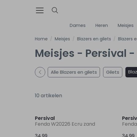
Dames
Heren
Meisjes
Home
Meisjes
Blazers en gilets
Blazers e
Meisjes - Persival -
Bla
Alle Blazers en gilets
Gilets
10 artikelen
Persival
Persiv
Fenda W20226 Ecru zand
Fenda
34,99
34,99