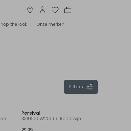
Shop the look
Onze merken
1
Filters
Persival
den
3310100 W20055 Rood wijn
29,99