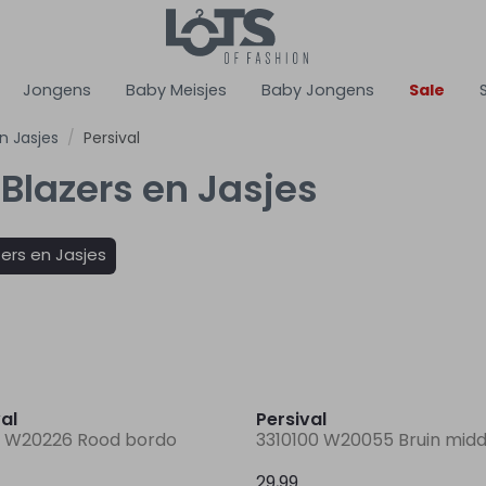
Jongens
Baby Meisjes
Baby Jongens
Sale
n Jasjes
Persival
 Blazers en Jasjes
zers en Jasjes
al
Persival
 W20226 Rood bordo
3310100 W20055 Bruin mid
29,99