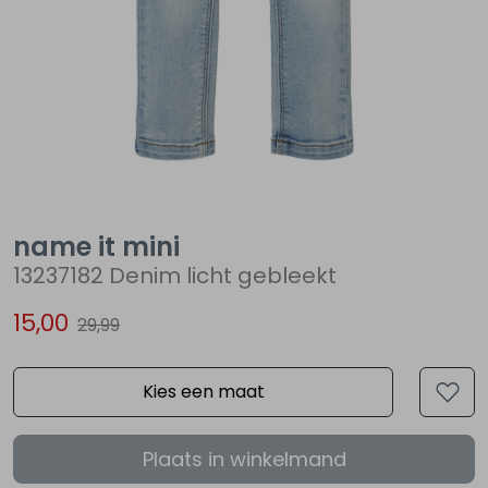
Lingerie
Truien
Meisjes beenmode
Truien
Pakjes en Rompers
Pakjes en Rompers
Rokken
Vesten
Rokken
Vesten
Rokjes
Shirtjes
Shirts
Shirts
Shirtjes
Truitjes
name it mini
Truien
Truien
Truitjes
Vestjes
13237182 Denim licht gebleekt
15,00
Vesten
Vesten
Vestjes
29,99
Accessoires
Accessoires
Accessoires
Kies een maat
Plaats in winkelmand