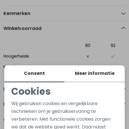
Kenmerken
Winkelvoorraad
80
92
Hoogerheide
Kapelle
Consent
Meer informatie
Cookies
Betalen
Noodzakelijke cookies
Wij gebruiken cookies en vergelijkbare
Bezorgen of ophalen
Personalisatie cookies
technieken om je gebruikservaring te
verbeteren. Met functionele cookies zorgen
Gerelateerde producten
Analytische cookies
Nieuw
Nieuw
we dat de website goed werkt. Daarnaast