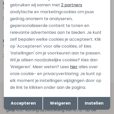
Marketing cookies
kids only
kids only
gebruiken wij samen met
2 partners
15378478 Rood wijn
15340439 Denim grey
analytische en marketingcookies om jouw
39,99
39,99
gedrag anoniem te analyseren,
gepersonaliseerde content te tonen en
Nieuw
Nieuw
relevante advertenties aan te bieden. Je kunt
zelf bepalen welke cookies je accepteert. Klik
kids only
D Zine
15354522 Denim
Bruda aop W20082 Ecru zand
op 'Accepteren' voor alle cookies, of kies
'Instellingen' om je voorkeuren aan te passen.
39,99
19,99
Wil je alleen noodzakelijke cookies? Kies dan
'Weigeren'. Meer weten? Lees
hier
alles over
onze cookie- en privacyverklaring. Je kunt op
elk moment je instellingen wijzigingen door op
de link te klikken onder aan de pagina.
Altijd als eerste op de hoogte zijn?
Opslaan
Terug
Accepteren
Weigeren
Instellen
Schrijf je in voor onze nieuwsbrief en ontvang dan ook
gelijk €5,- korting bij besteding van €75,- op de