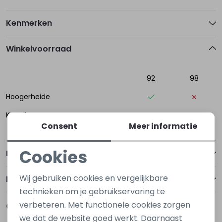
Kenmerken
Winkelvoorraad
92
98
Hoogerheide
Kapelle
Consent
Meer informatie
Cookies
Betalen
Noodzakelijke cookies
Wij gebruiken cookies en vergelijkbare
Bezorgen of ophalen
Personalisatie cookies
technieken om je gebruikservaring te
verbeteren. Met functionele cookies zorgen
Gerelateerde producten
Analytische cookies
we dat de website goed werkt. Daarnaast