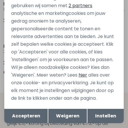
Marketing cookies
D Zine
Persival
gebruiken wij samen met
2 partners
Bine W20131 Denim darkwashed
3310100 W20055 Rood wijn
analytische en marketingcookies om jouw
29,99
29,99
gedrag anoniem te analyseren,
gepersonaliseerde content te tonen en
relevante advertenties aan te bieden. Je kunt
zelf bepalen welke cookies je accepteert. Klik
Persival
Persival
3310100 W20055 Bruin midden
Fenda W20226 Rood bordo
op 'Accepteren' voor alle cookies, of kies
'Instellingen' om je voorkeuren aan te passen.
29,99
34,99
Wil je alleen noodzakelijke cookies? Kies dan
'Weigeren'. Meer weten? Lees
hier
alles over
onze cookie- en privacyverklaring. Je kunt op
elk moment je instellingen wijzigingen door op
de link te klikken onder aan de pagina.
Altijd als eerste op de hoogte zijn?
Opslaan
Terug
Accepteren
Weigeren
Instellen
Schrijf je in voor onze nieuwsbrief en ontvang dan ook
gelijk €5,- korting bij besteding van €75,- op de