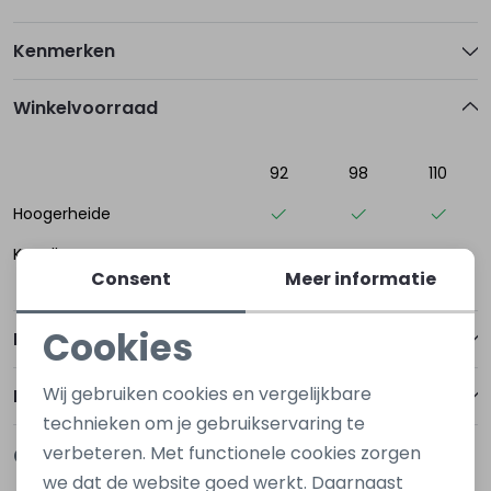
Kenmerken
Winkelvoorraad
92
98
110
Hoogerheide
Kapelle
Consent
Meer informatie
Cookies
Betalen
Noodzakelijke cookies
Wij gebruiken cookies en vergelijkbare
Bezorgen of ophalen
Personalisatie cookies
technieken om je gebruikservaring te
verbeteren. Met functionele cookies zorgen
Gerelateerde producten
Analytische cookies
Nieuw
Nieuw
we dat de website goed werkt. Daarnaast