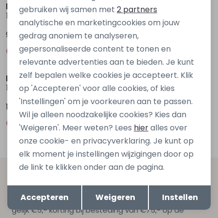
Marketing cookies
kids only
kids only
gebruiken wij samen met
2 partners
15388576 Bruin donker
15388576 Ecru ivoor
analytische en marketingcookies om jouw
9,99
9,99
gedrag anoniem te analyseren,
gepersonaliseerde content te tonen en
relevante advertenties aan te bieden. Je kunt
zelf bepalen welke cookies je accepteert. Klik
kids only
kids only
15385206 Paars donker aubergine
15385206 Ecru ivoor
op 'Accepteren' voor alle cookies, of kies
'Instellingen' om je voorkeuren aan te passen.
16,99
16,99
Wil je alleen noodzakelijke cookies? Kies dan
'Weigeren'. Meer weten? Lees
hier
alles over
onze cookie- en privacyverklaring. Je kunt op
elk moment je instellingen wijzigingen door op
de link te klikken onder aan de pagina.
Altijd als eerste op de hoogte zijn?
Opslaan
Terug
Accepteren
Weigeren
Instellen
Schrijf je in voor onze nieuwsbrief en ontvang dan ook
gelijk €5,- korting bij besteding van €75,- op de