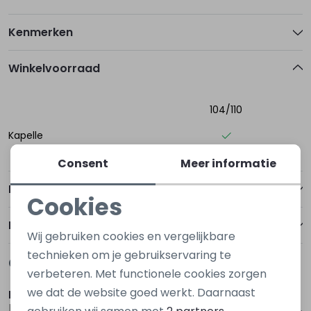
Kenmerken
Winkelvoorraad
104/110
Kapelle
Consent
Meer informatie
Betalen
Cookies
Noodzakelijke cookies
Bezorgen of ophalen
Wij gebruiken cookies en vergelijkbare
Personalisatie cookies
technieken om je gebruikservaring te
Gerelateerde producten
verbeteren. Met functionele cookies zorgen
Analytische cookies
we dat de website goed werkt. Daarnaast
D Zine
Persival
Marketing cookies
Bine W20131 Denim darkwashed
3310100 W20055 Rood wijn