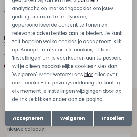
gebruiken wij samen met
2 partners
analytische en marketingcookies om jouw
29,99
29,99
gedrag anoniem te analyseren,
gepersonaliseerde content te tonen en
relevante advertenties aan te bieden. Je kunt
Persival
Persival
zelf bepalen welke cookies je accepteert. Klik
3310100 W20055 Bruin midden
Fenda W20226 Rood bordo
op 'Accepteren' voor alle cookies, of kies
29,99
34,99
'Instellingen' om je voorkeuren aan te passen.
Wil je alleen noodzakelijke cookies? Kies dan
'Weigeren'. Meer weten? Lees
hier
alles over
onze cookie- en privacyverklaring. Je kunt op
elk moment je instellingen wijzigingen door op
de link te klikken onder aan de pagina.
Altijd als eerste op de hoogte zijn?
Opslaan
Terug
Schrijf je in voor onze nieuwsbrief en ontvang dan ook
Accepteren
Weigeren
Instellen
gelijk €5,- korting bij besteding van €75,- op de
nieuwe collectie!