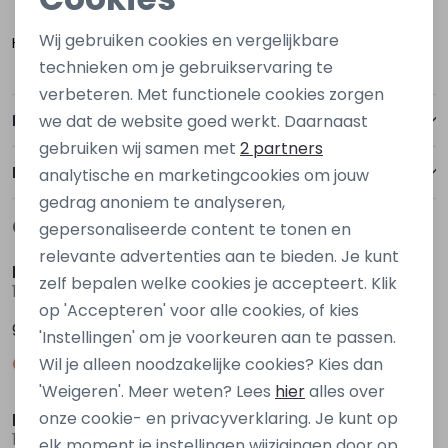
128/134
152/158
Noodzakelijke cookies
Wij gebruiken cookies en vergelijkbare
Hoogerheide
Personalisatie cookies
technieken om je gebruikservaring te
verbeteren. Met functionele cookies zorgen
Analytische cookies
Betalen
we dat de website goed werkt. Daarnaast
Marketing cookies
gebruiken wij samen met
2 partners
Bezorgen of ophalen
analytische en marketingcookies om jouw
gedrag anoniem te analyseren,
Gerelateerde producten
gepersonaliseerde content te tonen en
Nieuw
Nieuw
relevante advertenties aan te bieden. Je kunt
kids only
kids only
zelf bepalen welke cookies je accepteert. Klik
15388576 Bruin donker
15388576 Ecru ivoor
op 'Accepteren' voor alle cookies, of kies
9,99
9,99
'Instellingen' om je voorkeuren aan te passen.
Wil je alleen noodzakelijke cookies? Kies dan
'Weigeren'. Meer weten? Lees
hier
alles over
onze cookie- en privacyverklaring. Je kunt op
kids only
kids only
15385206 Paars donker aubergine
15385206 Ecru ivoor
elk moment je instellingen wijzigingen door op