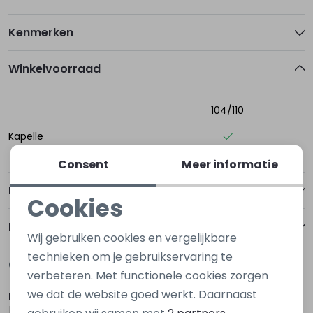
Kenmerken
Winkelvoorraad
104/110
Kapelle
Consent
Meer informatie
Betalen
Cookies
Noodzakelijke cookies
Bezorgen of ophalen
Wij gebruiken cookies en vergelijkbare
Personalisatie cookies
technieken om je gebruikservaring te
Gerelateerde producten
verbeteren. Met functionele cookies zorgen
Analytische cookies
we dat de website goed werkt. Daarnaast
D Zine
D Zine
Marketing cookies
Basia W20117 Zwart
Basia W20117 Bruin midden