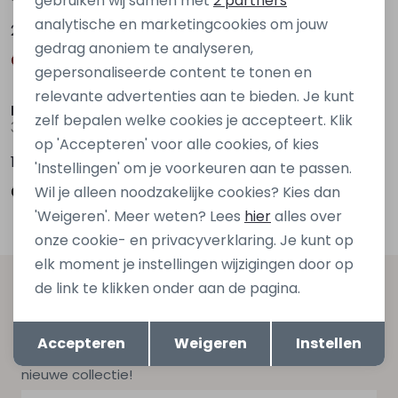
gebruiken wij samen met
2 partners
analytische en marketingcookies om jouw
24,99
24,99
gedrag anoniem te analyseren,
gepersonaliseerde content te tonen en
relevante advertenties aan te bieden. Je kunt
Persival
D Zine
zelf bepalen welke cookies je accepteert. Klik
3310807 W20102 Zwart
Basia W20117 Bruin donker
op 'Accepteren' voor alle cookies, of kies
17,99
24,99
'Instellingen' om je voorkeuren aan te passen.
Wil je alleen noodzakelijke cookies? Kies dan
'Weigeren'. Meer weten? Lees
hier
alles over
onze cookie- en privacyverklaring. Je kunt op
elk moment je instellingen wijzigingen door op
de link te klikken onder aan de pagina.
Altijd als eerste op de hoogte zijn?
Opslaan
Terug
Schrijf je in voor onze nieuwsbrief en ontvang dan ook
Accepteren
Weigeren
Instellen
gelijk €5,- korting bij besteding van €75,- op de
nieuwe collectie!