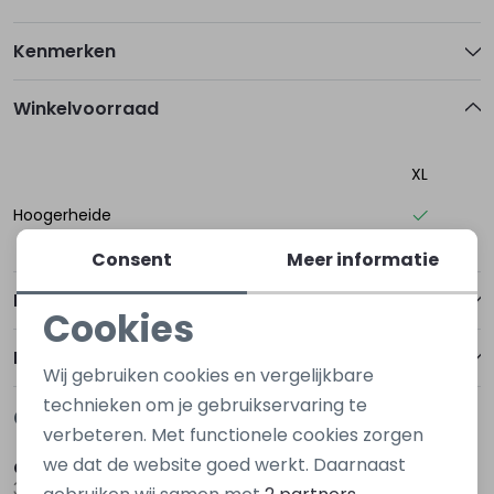
Kenmerken
Winkelvoorraad
XL
Hoogerheide
Consent
Meer informatie
Betalen
Cookies
Noodzakelijke cookies
Bezorgen of ophalen
Wij gebruiken cookies en vergelijkbare
Personalisatie cookies
technieken om je gebruikservaring te
Gerelateerde producten
Nieuw
Nieuw
verbeteren. Met functionele cookies zorgen
Analytische cookies
we dat de website goed werkt. Daarnaast
City Life
City Life
Marketing cookies
304689 W20439 Grijs donker melee
304661 W20432 Zwart