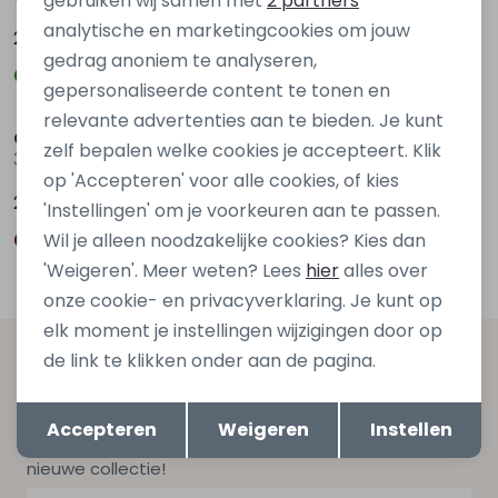
gebruiken wij samen met
2 partners
analytische en marketingcookies om jouw
24,99
24,99
gedrag anoniem te analyseren,
gepersonaliseerde content te tonen en
Nieuw
Nieuw
relevante advertenties aan te bieden. Je kunt
City Life
City Life
zelf bepalen welke cookies je accepteert. Klik
304661 W20432 Bruin midden
304661 W20432 Rood bordo
op 'Accepteren' voor alle cookies, of kies
24,99
24,99
'Instellingen' om je voorkeuren aan te passen.
Wil je alleen noodzakelijke cookies? Kies dan
'Weigeren'. Meer weten? Lees
hier
alles over
onze cookie- en privacyverklaring. Je kunt op
elk moment je instellingen wijzigingen door op
de link te klikken onder aan de pagina.
Altijd als eerste op de hoogte zijn?
Opslaan
Terug
Schrijf je in voor onze nieuwsbrief en ontvang dan ook
Accepteren
Weigeren
Instellen
gelijk €5,- korting bij besteding van €75,- op de
nieuwe collectie!