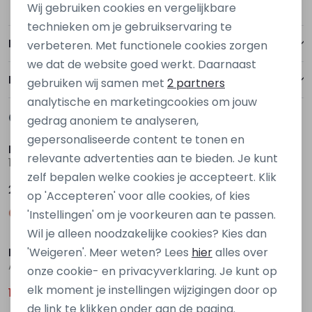
Wij gebruiken cookies en vergelijkbare
Personalisatie cookies
technieken om je gebruikservaring te
Betalen
verbeteren. Met functionele cookies zorgen
Analytische cookies
we dat de website goed werkt. Daarnaast
Marketing cookies
Bezorgen of ophalen
gebruiken wij samen met
2 partners
analytische en marketingcookies om jouw
Gerelateerde producten
gedrag anoniem te analyseren,
Sale
gepersonaliseerde content te tonen en
Name It
Ravagio
relevante advertenties aan te bieden. Je kunt
13240150 Ecru zand
Are Z10217 Bruin licht
zelf bepalen welke cookies je accepteert. Klik
29,99
12,50
24,99
op 'Accepteren' voor alle cookies, of kies
'Instellingen' om je voorkeuren aan te passen.
Sale
Sale
Wil je alleen noodzakelijke cookies? Kies dan
Ravagio
Ravagio
'Weigeren'. Meer weten? Lees
hier
alles over
Are Z10217 Groen licht
Archie Z10229 Ecru naturel
onze cookie- en privacyverklaring. Je kunt op
elk moment je instellingen wijzigingen door op
12,50
12,50
24,99
24,99
de link te klikken onder aan de pagina.