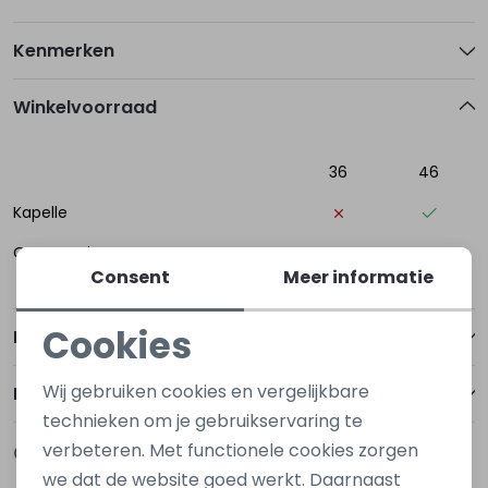
Kenmerken
Winkelvoorraad
36
46
Kapelle
Oost-Souburg
Consent
Meer informatie
Cookies
Betalen
Noodzakelijke cookies
Wij gebruiken cookies en vergelijkbare
Bezorgen of ophalen
Personalisatie cookies
technieken om je gebruikservaring te
verbeteren. Met functionele cookies zorgen
Gerelateerde producten
Analytische cookies
Nieuw
Nieuw
we dat de website goed werkt. Daarnaast