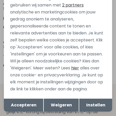
Marketing cookies
&co
&co
gebruiken wij samen met
2 partners
PA100-2 Bruin donker
PA264 Bruin donker
analytische en marketingcookies om jouw
89,95
89,95
gedrag anoniem te analyseren,
gepersonaliseerde content te tonen en
Nieuw
Nieuw
relevante advertenties aan te bieden. Je kunt
zelf bepalen welke cookies je accepteert. Klik
&co
&co
PA409 Bruin donker
PA409 Rood bordo
op 'Accepteren' voor alle cookies, of kies
'Instellingen' om je voorkeuren aan te passen.
79,95
79,95
Wil je alleen noodzakelijke cookies? Kies dan
'Weigeren'. Meer weten? Lees
hier
alles over
onze cookie- en privacyverklaring. Je kunt op
elk moment je instellingen wijzigingen door op
de link te klikken onder aan de pagina.
Altijd als eerste op de hoogte zijn?
Opslaan
Terug
Accepteren
Weigeren
Instellen
Schrijf je in voor onze nieuwsbrief en ontvang dan ook
gelijk €5,- korting bij besteding van €75,- op de