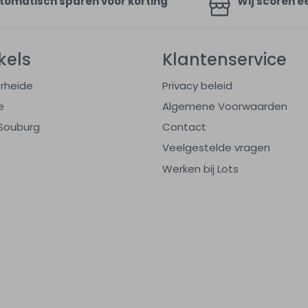
tomatisch sparen voor korting
Wij scoren e
kels
Klantenservice
rheide
Privacy beleid
e
Algemene Voorwaarden
Souburg
Contact
Veelgestelde vragen
Werken bij Lots