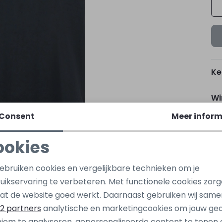
Ke
Wi
Consent
Meer inform
ookies
Kap
Noodzakelijke cookies
Personalisatie cookies
Oo
gebruiken cookies en vergelijkbare technieken om je
uikservaring te verbeteren. Met functionele cookies zor
Analytische cookies
Marketing cookies
at de website goed werkt. Daarnaast gebruiken wij same
Be
2 partners
analytische en marketingcookies om jouw ge
iem te analyseren, gepersonaliseerde content te tonen 