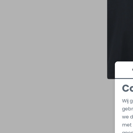
C
Wij 
gebr
we d
met
anon