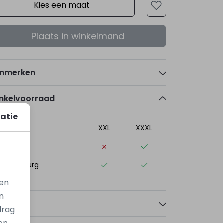
Kies een maat
Plaats in winkelmand
nmerken
nkelvoorraad
atie
XXL
XXXL
elle
st-Souburg
gen
n
talen
drag
en