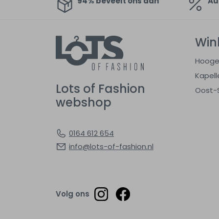
94% beveelt ons aan
Au
Win
Hooge
Kapell
Lots of Fashion
Oost-
webshop
0164 612 654
info@lots-of-fashion.nl
Volg ons