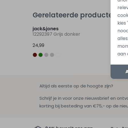
rele
Gerelateerde producten
cook
Nieuw
kies
jack&jones
jack&
nood
12292397 Grijs donker
12292
alle
24,99
24,99
mome
aan 
Altijd als eerste op de hoogte zijn?
Schrijf je in voor onze nieuwsbrief en ontv
korting bij besteding van €75,- op de nie