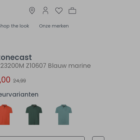
Shop the look
Onze merken
tonecast
623200M Z10607 Blauw marine
7,00
24,99
eurvarianten