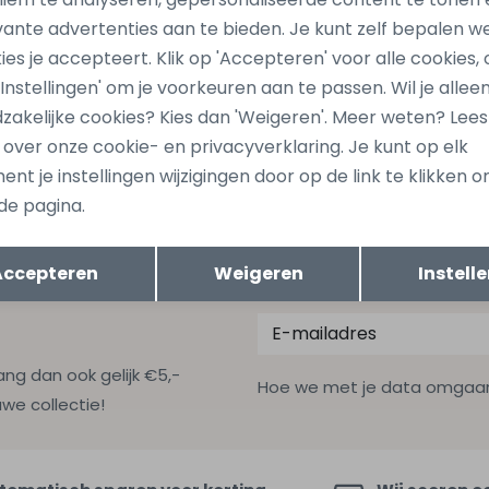
Be
vante advertenties aan te bieden. Je kunt zelf bepalen w
ies je accepteert. Klik op 'Accepteren' voor alle cookies, 
Nieuw
 'Instellingen' om je voorkeuren aan te passen. Wil je allee
jones
jack&jones
zakelijke cookies? Kies dan 'Weigeren'. Meer weten? Lee
397 Bruin donker
12292397 Groen olijf
s over onze cookie- en privacyverklaring. Je kunt op elk
24,99
nt je instellingen wijzigingen door op de link te klikken 
de pagina.
Opslaan
Terug
Accepteren
Weigeren
Instell
ang dan ook gelijk €5,-
Hoe we met je data omgaan? B
uwe collectie!