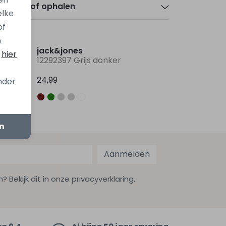
zorgen of ophalen
elke
of
Nieuw
Nieuw
n
jack&jones
s
hier
12292397 Grijs donker
24,99
onder
en
Aanmelden
ekijk dit in onze privacyverklaring.