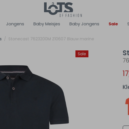
Jongens
Baby Meisjes
Baby Jongens
Sale
s
Stonecast 7623200M Z10607 Blauw marine
S
Sale
7
1
Kl