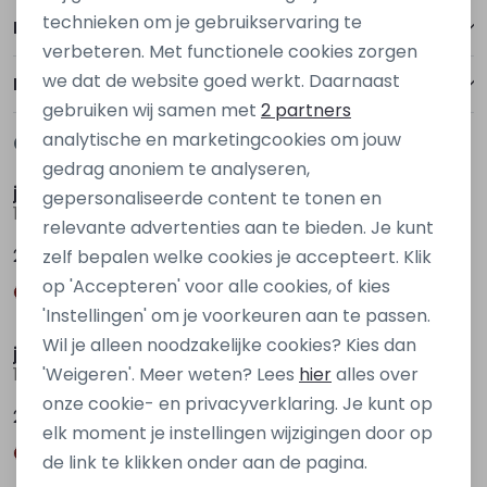
Personalisatie cookies
technieken om je gebruikservaring te
Betalen
verbeteren. Met functionele cookies zorgen
Analytische cookies
we dat de website goed werkt. Daarnaast
Bezorgen of ophalen
Marketing cookies
gebruiken wij samen met
2 partners
analytische en marketingcookies om jouw
Gerelateerde producten
Nieuw
Nieuw
gedrag anoniem te analyseren,
jack&jones
jack&jones
gepersonaliseerde content te tonen en
12292397 Grijs donker
12292397 Bruin donker
relevante advertenties aan te bieden. Je kunt
24,99
24,99
zelf bepalen welke cookies je accepteert. Klik
op 'Accepteren' voor alle cookies, of kies
Nieuw
Nieuw
'Instellingen' om je voorkeuren aan te passen.
Wil je alleen noodzakelijke cookies? Kies dan
jack&jones
jack&jones
'Weigeren'. Meer weten? Lees
hier
alles over
12292397 Groen olijf
12292397 Grijs donker
onze cookie- en privacyverklaring. Je kunt op
24,99
24,99
elk moment je instellingen wijzigingen door op
de link te klikken onder aan de pagina.