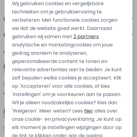
Wij gebruiken cookies en vergelijkbare
Personalisatie cookies
technieken om je gebruikservaring te
Betalen
verbeteren. Met functionele cookies zorgen
Analytische cookies
we dat de website goed werkt. Daarnaast
Marketing cookies
Bezorgen of ophalen
gebruiken wij samen met
2 partners
analytische en marketingcookies om jouw
Gerelateerde producten
gedrag anoniem te analyseren,
Nieuw
Nieuw
gepersonaliseerde content te tonen en
jack & jones junior
jack&jones
relevante advertenties aan te bieden. Je kunt
12282861 Groen
12292205 Ecru zand
zelf bepalen welke cookies je accepteert. Klik
39,99
39,99
op 'Accepteren' voor alle cookies, of kies
'Instellingen' om je voorkeuren aan te passen.
Wil je alleen noodzakelijke cookies? Kies dan
jack&jones
Stonecast
'Weigeren'. Meer weten? Lees
hier
alles over
12278793 Grijs antraciet
Anno men Z10306 Ecru naturel
onze cookie- en privacyverklaring. Je kunt op
elk moment je instellingen wijzigingen door op
39,99
34,99
de link te klikken onder aan de pagina.