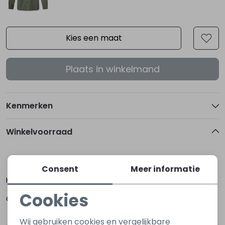
Kies een maat
Plaats in winkelmand
Kenmerken
Winkelvoorraad
M
XL
XXL
Consent
Meer informatie
Hoogerheide
Cookies
Oost-Souburg
Noodzakelijke cookies
Wij gebruiken cookies en vergelijkbare