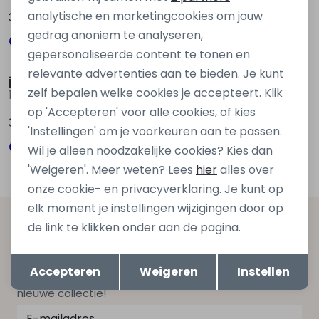
analytische en marketingcookies om jouw
39,99
39,99
gedrag anoniem te analyseren,
Nieuw
Nieuw
gepersonaliseerde content te tonen en
relevante advertenties aan te bieden. Je kunt
jack&jones
jack&jones
zelf bepalen welke cookies je accepteert. Klik
12298562 Blauw midden
12227385 Bruin donker
op 'Accepteren' voor alle cookies, of kies
39,99
49,99
'Instellingen' om je voorkeuren aan te passen.
Wil je alleen noodzakelijke cookies? Kies dan
'Weigeren'. Meer weten? Lees
hier
alles over
onze cookie- en privacyverklaring. Je kunt op
elk moment je instellingen wijzigingen door op
Altijd als eerste op de hoogte zijn?
de link te klikken onder aan de pagina.
Schrijf je in voor onze nieuwsbrief en ontvang dan ook
Opslaan
Terug
Accepteren
Weigeren
Instellen
gelijk €5,- korting bij besteding van €75,- op de
nieuwe collectie!