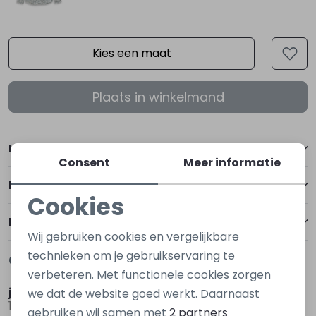
Kies een maat
Plaats in winkelmand
Kenmerken
Consent
Meer informatie
Betalen
Cookies
Noodzakelijke cookies
Bezorgen of ophalen
Wij gebruiken cookies en vergelijkbare
Personalisatie cookies
technieken om je gebruikservaring te
Gerelateerde producten
Nieuw
Nieuw
verbeteren. Met functionele cookies zorgen
Analytische cookies
jack&jones
jack&jones
we dat de website goed werkt. Daarnaast
12298562 Bruin donker
12298562 Ecru naturel
Marketing cookies
gebruiken wij samen met
2 partners