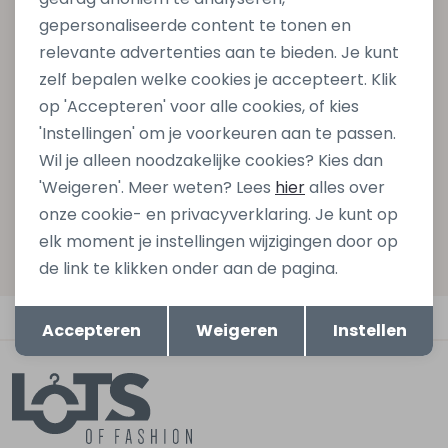
Altijd als eerste op de hoogte zijn?
gepersonaliseerde content te tonen en
Schrijf je in voor onze nieuwsbrief en ontvang dan ook
relevante advertenties aan te bieden. Je kunt
gelijk €5,- korting bij besteding van €75,- op de
zelf bepalen welke cookies je accepteert. Klik
nieuwe collectie!
op 'Accepteren' voor alle cookies, of kies
'Instellingen' om je voorkeuren aan te passen.
Wil je alleen noodzakelijke cookies? Kies dan
Aanmelden
'Weigeren'. Meer weten? Lees
hier
alles over
onze cookie- en privacyverklaring. Je kunt op
Hoe we met je data omgaan? Bekijk dit in onze
elk moment je instellingen wijzigingen door op
privacyverklaring.
de link te klikken onder aan de pagina.
Opslaan
Terug
Automatisch sparen voor korting
Accepteren
Weigeren
Instellen