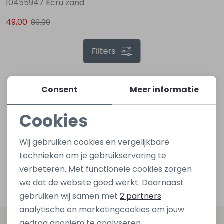
10455947 Ecru zand
49,00
89,99
Lingerie
Truien
Meisjes beenmode
Truien
Pakjes en Rompers
Pakjes en Rompers
1
Filters
Rokken
Vesten
Rokken
Vesten
Rokjes
Shirtjes
Shirts
Shirts
Shirtjes
Truitjes
Consent
Meer informatie
Cookies
Truien
Truien
Truitjes
Vestjes
Noodzakelijke cookies
Wij gebruiken cookies en vergelijkbare
Vesten
Vesten
Vestjes
Personalisatie cookies
technieken om je gebruikservaring te
verbeteren. Met functionele cookies zorgen
Analytische cookies
Accessoires
Accessoires
Accessoires
we dat de website goed werkt. Daarnaast
Marketing cookies
gebruiken wij samen met
2 partners
analytische en marketingcookies om jouw
gedrag anoniem te analyseren,