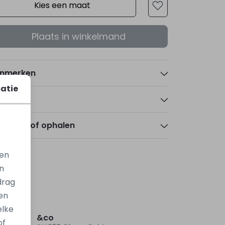
Kies een maat
Plaats in winkelmand
nmerken
atie
talen
zorgen of ophalen
gen
n
drag
en
Nieuw
Nieuw
elke
&co
of