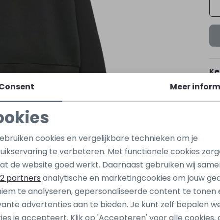
Ke
Consent
Meer inform
Be
ookies
Be
Noodzakelijke cookies
Personalisatie cookies
gebruiken cookies en vergelijkbare technieken om je
uikservaring te verbeteren. Met functionele cookies zor
Analytische cookies
Marketing cookies
at de website goed werkt. Daarnaast gebruiken wij same
2 partners
analytische en marketingcookies om jouw ge
iem te analyseren, gepersonaliseerde content te tonen 
Nieuw
vante advertenties aan te bieden. Je kunt zelf bepalen w
eline de Yong
Jacqueline de Yong
ies je accepteert. Klik op 'Accepteren' voor alle cookies, 