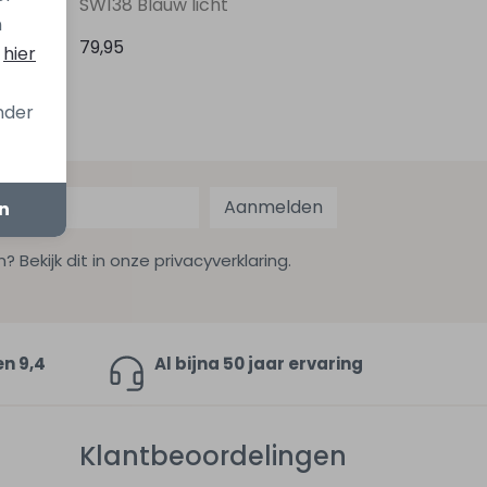
SW138 Blauw licht
n
79,95
s
hier
onder
Aanmelden
en
ekijk dit in onze privacyverklaring.
en 9,4
Al bijna 50 jaar ervaring
Klantbeoordelingen