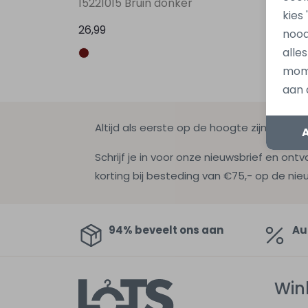
15221015 Bruin donker
15379
kies
26,99
34,99
nood
alle
mome
aan 
Altijd als eerste op de hoogte zijn?
Schrijf je in voor onze nieuwsbrief en ontv
korting bij besteding van €75,- op de nie
94% beveelt ons aan
Au
Win