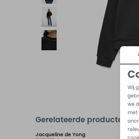
C
Wij 
gebr
we d
met
Gerelateerde producten
anon
Nieuw
rele
Jacqueline de Yong
Jacqu
cook