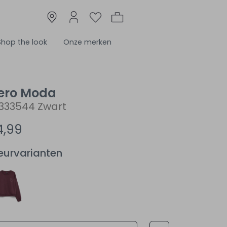
Shop the look
Onze merken
ero Moda
333544 Zwart
4,99
eurvarianten