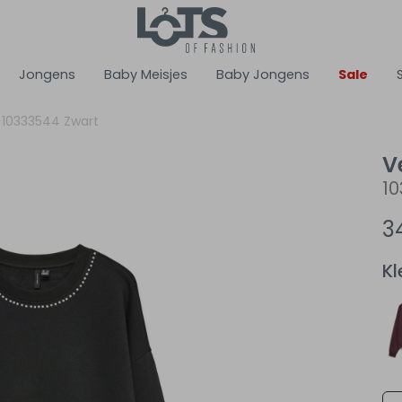
Jongens
Baby Meisjes
Baby Jongens
Sale
 10333544 Zwart
V
10
3
Kl