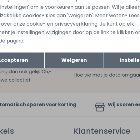
684 Ecru naturel
15379684 Bruin midden
 'Instellingen' om je voorkeuren aan te passen. Wil je allee
34,99
zakelijke cookies? Kies dan 'Weigeren'. Meer weten? Lee
s over onze cookie- en privacyverklaring. Je kunt op elk
nt je instellingen wijzigingen door op de link te klikken 
de pagina.
Opslaan
Terug
Accepteren
Weigeren
Instell
ang dan ook gelijk €5,-
Hoe we met je data omgaan? B
uwe collectie!
tomatisch sparen voor korting
Wij scoren e
kels
Klantenservice