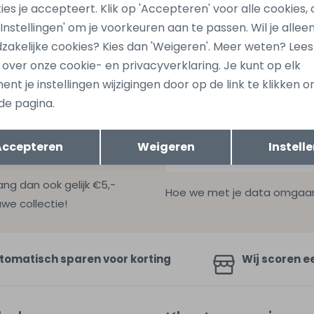
ies je accepteert. Klik op 'Accepteren' voor alle cookies, 
jones
Stonecast
98 Bruin taupe
Angelus men Z10305 Ecru n
 'Instellingen' om je voorkeuren aan te passen. Wil je allee
zakelijke cookies? Kies dan 'Weigeren'. Meer weten? Lee
39,99
s over onze cookie- en privacyverklaring. Je kunt op elk
nt je instellingen wijzigingen door op de link te klikken 
de pagina.
Opslaan
Terug
Accepteren
Weigeren
Instell
ang dan ook gelijk €5,-
Hoe we met je data omgaan? B
uwe collectie!
tomatisch sparen voor korting
Wij scoren e