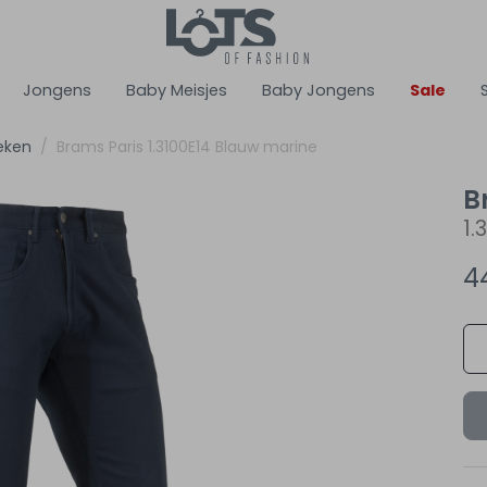
Jongens
Baby Meisjes
Baby Jongens
Sale
eken
Brams Paris 1.3100E14 Blauw marine
B
1.
4