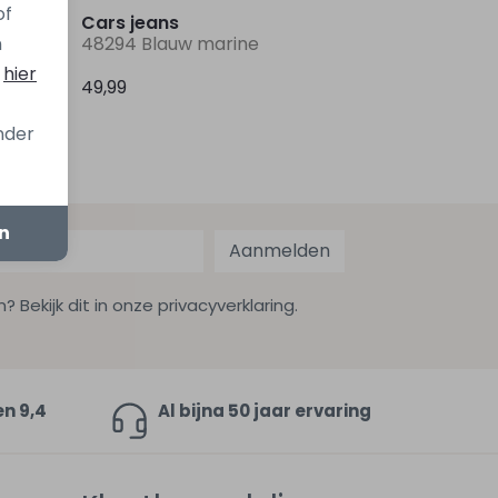
of
Cars jeans
aturel
48294 Blauw marine
n
s
hier
49,99
onder
en
Aanmelden
ekijk dit in onze privacyverklaring.
en 9,4
Al bijna 50 jaar ervaring