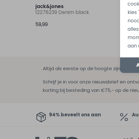
cook
jack&jones
jack&
12278239 Denim black
122061
kies
nood
59,99
59,99
alle
mome
aan 
Altijd als eerste op de hoogte zijn?
Schrijf je in voor onze nieuwsbrief en ontv
korting bij besteding van €75,- op de nie
94% beveelt ons aan
Au