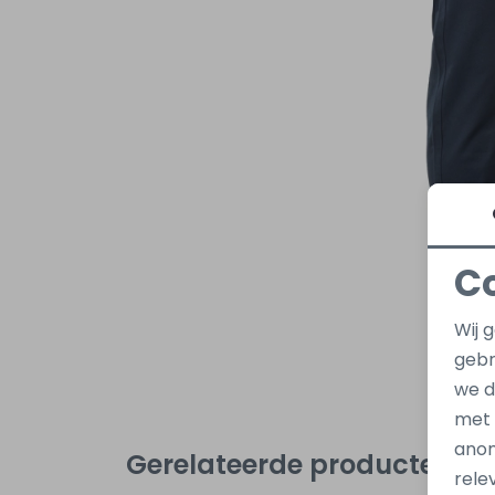
C
Wij 
gebr
we d
met
anon
Gerelateerde producten
rele