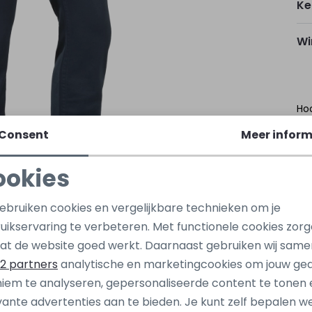
Ke
Wi
Ho
Consent
Meer inform
Kap
Oo
ookies
So
Noodzakelijke cookies
Personalisatie cookies
gebruiken cookies en vergelijkbare technieken om je
uikservaring te verbeteren. Met functionele cookies zor
Be
Analytische cookies
Marketing cookies
at de website goed werkt. Daarnaast gebruiken wij same
2 partners
analytische en marketingcookies om jouw ge
Be
iem te analyseren, gepersonaliseerde content te tonen 
vante advertenties aan te bieden. Je kunt zelf bepalen w