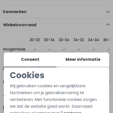
Kenmerken
Winkelvoorraad
30-32
30-34
33-34
34-32
34-34
36-3
Hoogerheide
Consent
Meer informatie
Betalen
Cookies
Noodzakelijke cookies
Bezorgen of ophalen
Wij gebruiken cookies en vergelijkbare
Personalisatie cookies
technieken om je gebruikservaring te
Gerelateerde producten
verbeteren. Met functionele cookies zorgen
Analytische cookies
we dat de website goed werkt. Daarnaast
jack&jones
jack&jones
Marketing cookies
12278239 Denim black
12206198 Bruin taupe