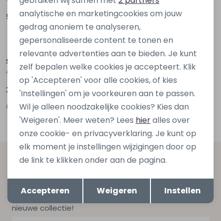
gebruiken wij samen met
2 partners
analytische en marketingcookies om jouw
59,99
59,99
gedrag anoniem te analyseren,
gepersonaliseerde content te tonen en
relevante advertenties aan te bieden. Je kunt
Stonecast
Cars jeans
zelf bepalen welke cookies je accepteert. Klik
Angelus men Z10305 Ecru naturel
75738 Denim stonewashed
op 'Accepteren' voor alle cookies, of kies
39,99
69,99
'Instellingen' om je voorkeuren aan te passen.
Wil je alleen noodzakelijke cookies? Kies dan
'Weigeren'. Meer weten? Lees
hier
alles over
onze cookie- en privacyverklaring. Je kunt op
elk moment je instellingen wijzigingen door op
de link te klikken onder aan de pagina.
Altijd als eerste op de hoogte zijn?
Opslaan
Terug
Schrijf je in voor onze nieuwsbrief en ontvang dan ook
Accepteren
Weigeren
Instellen
gelijk €5,- korting bij besteding van €75,- op de
nieuwe collectie!