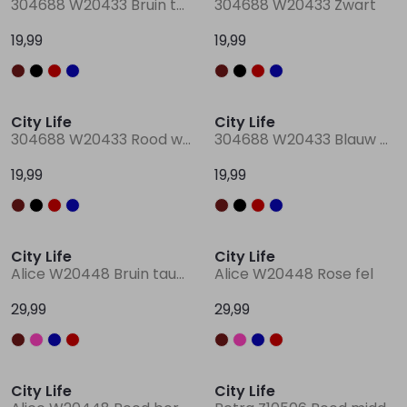
304688 W20433 Bruin taupe
304688 W20433 Zwart
19,99
19,99
Lingerie
Truien
Meisjes beenmode
Truien
Pakjes en Rompers
Pakjes en Rompers
Nieuw
Nieuw
Rokken
Vesten
Rokken
Vesten
Rokjes
Shirtjes
City Life
City Life
304688 W20433 Rood wijn
304688 W20433 Blauw petrol
Shirts
Shirts
Shirtjes
Truitjes
19,99
19,99
Truien
Truien
Truitjes
Vestjes
City Life
City Life
Vesten
Vesten
Vestjes
Alice W20448 Bruin taupe
Alice W20448 Rose fel
29,99
29,99
Accessoires
Accessoires
Accessoires
Sale
City Life
City Life