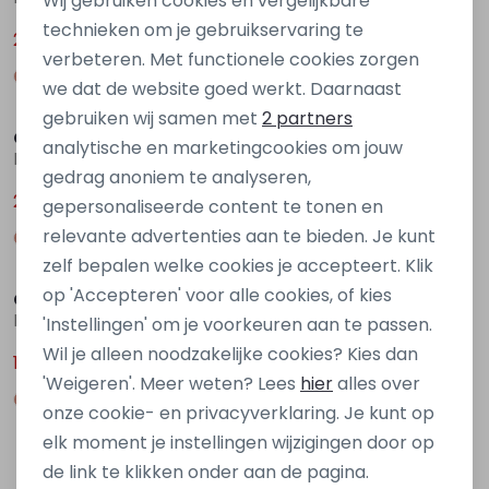
Wij gebruiken cookies en vergelijkbare
Personalisatie cookies
technieken om je gebruikservaring te
25,00
25,00
34,99
34,99
verbeteren. Met functionele cookies zorgen
Analytische cookies
we dat de website goed werkt. Daarnaast
Sale
Sale
Marketing cookies
gebruiken wij samen met
2 partners
City Life
City Life
analytische en marketingcookies om jouw
Babs Z10484 Paars mauve
LW00739 Z90515 Ecru off white
gedrag anoniem te analyseren,
25,00
17,00
34,99
24,99
gepersonaliseerde content te tonen en
relevante advertenties aan te bieden. Je kunt
Sale
Sale
zelf bepalen welke cookies je accepteert. Klik
op 'Accepteren' voor alle cookies, of kies
City Life
City Life
LW00739 Z90515 Zwart
LW00739 Z90515 Blauw midden
'Instellingen' om je voorkeuren aan te passen.
Wil je alleen noodzakelijke cookies? Kies dan
17,00
17,00
24,99
24,99
'Weigeren'. Meer weten? Lees
hier
alles over
onze cookie- en privacyverklaring. Je kunt op
elk moment je instellingen wijzigingen door op
1
Filters
de link te klikken onder aan de pagina.