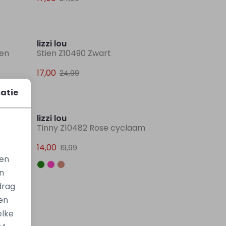
Sale
Sale
lizzi lou
den
Stien Z10490 Zwart
17,00
24,99
atie
Sale
Sale
lizzi lou
Tinny Z10482 Rose cyclaam
14,00
19,99
gen
n
drag
en
elke