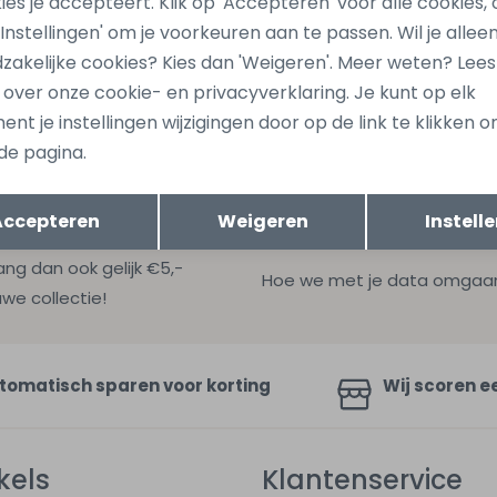
ies je accepteert. Klik op 'Accepteren' voor alle cookies, 
 'Instellingen' om je voorkeuren aan te passen. Wil je allee
zakelijke cookies? Kies dan 'Weigeren'. Meer weten? Lee
s over onze cookie- en privacyverklaring. Je kunt op elk
nt je instellingen wijzigingen door op de link te klikken 
de pagina.
Opslaan
Terug
Accepteren
Weigeren
Instell
ang dan ook gelijk €5,-
Hoe we met je data omgaan? B
uwe collectie!
tomatisch sparen voor korting
Wij scoren e
kels
Klantenservice