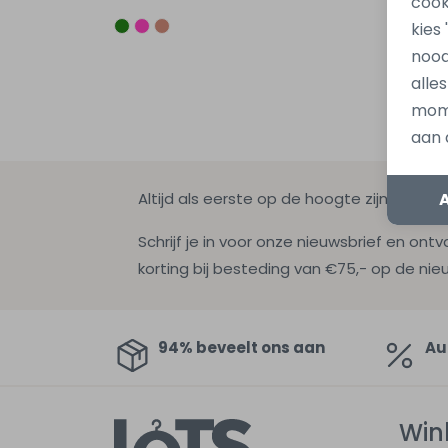
cook
kies
nood
alle
mome
aan 
Altijd als eerste op de hoogte zijn?
Schrijf je in voor onze nieuwsbrief en ontv
korting bij besteding van €75,- op de nie
94% beveelt ons aan
Au
Win