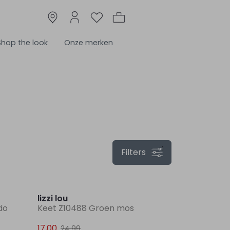
Shop the look
Onze merken
1
Filters
Nieuw
Sale
lizzi lou
do
Keet Z10488 Groen mos
17,00
24,99