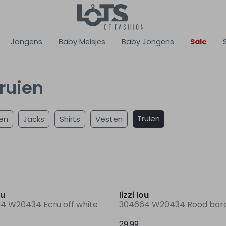
Jongens
Baby Meisjes
Baby Jongens
Sale
Truien
Truien
en
Jacks
Shirts
Vesten
Nieuw
ou
lizzi lou
4 W20434 Ecru off white
304664 W20434 Rood bor
29,99