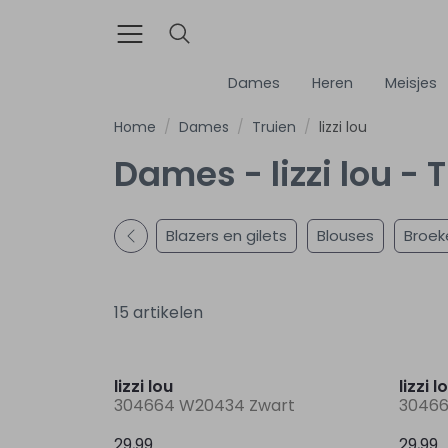
Dames
Heren
Meisjes
Home
Dames
Truien
lizzi lou
Dames - lizzi lou - 
Blazers en gilets
Blouses
Broek
15 artikelen
Nieuw
lizzi lou
lizzi l
304664 W20434 Zwart
30466
29,99
29,99