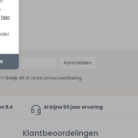
of
n
s
hier
onder
en
Aanmelden
ekijk dit in onze privacyverklaring.
en 9,4
Al bijna 50 jaar ervaring
Klantbeoordelingen