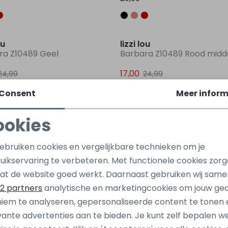
Sale
ou
lizzi lou
ra Z10489 Geel
Barbara Z10489 Rood mid
17,00
24,99
24,99
Consent
Meer inform
Sale
ookies
ou
lizzi lou
Z10481 Ecru off white
Tinny Z10482 Groen lime
Noodzakelijke cookies
Personalisatie cookies
gebruiken cookies en vergelijkbare technieken om je
14,00
24,99
19,99
uikservaring te verbeteren. Met functionele cookies zor
Analytische cookies
Marketing cookies
at de website goed werkt. Daarnaast gebruiken wij same
2 partners
analytische en marketingcookies om jouw ge
ou
lizzi lou
iem te analyseren, gepersonaliseerde content te tonen 
i lds W10448 Ecru naturel
Tanomi lds W10448 Zwart
vante advertenties aan te bieden. Je kunt zelf bepalen w
34,99